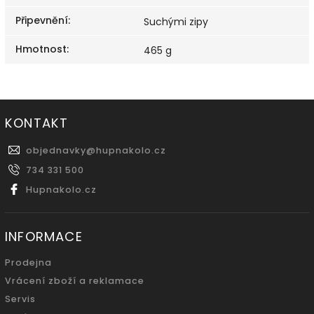
Připevnění
:
Suchými zipy
Hmotnost
:
465 g
KONTAKT
objednavky
@
hupnakolo.cz
734 331 500
Hupnakolo.cz
INFORMACE
Prodejna
Vrácení zboží a reklamace
Servis