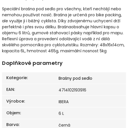
Speciální brašna pod sedlo pro všechny, kteří nechtějí nebo
nemohou používat nosič. Brašna je určená pro bike packing,
ale využije ji i běžný cyklista. Díky zdvojenému uchycení drží
perfektně i přes svou délku. Brašnaobsahuje hlavní kapsu o
objemu 6 litrů, gumové stahovací pásky například pro mapu.
Reflexní úprava a provedení odolávající vodě z ní dělá
skvělého pomocníka pro cykloturistiku. Rozměry: 48x16x14cm,
kapacita 6L, hmotnost 465g, maximální nosnost 5kg
Doplňkové parametry
Kategorie
:
Brašny pod sedlo
EAN
:
4714102193916
Výrobce
:
IBERA
Objem
:
6 L
Barva
:
černá