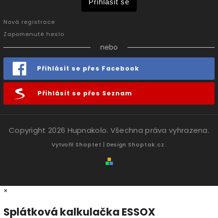
Přihlásit se
Nová registrace
Zapomenuté heslo
nebo
Přihlásit se přes Facebook
Přihlásit se přes Seznam
Copyright 2026
Hupnakolo
. Všechna práva vyhrazena.
Vytvořil
Shoptet
| Design
Shoptak.cz.
×
Splátková kalkulačka ESSOX