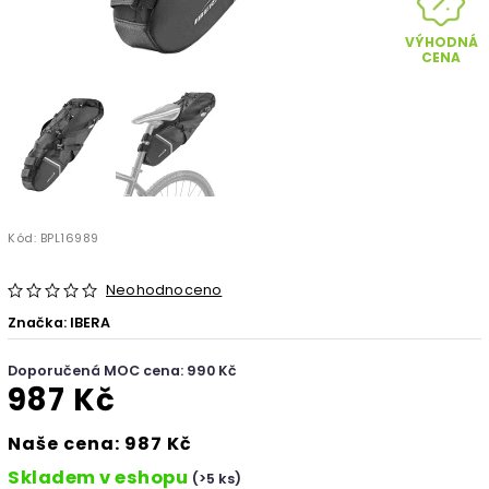
VÝHODNÁ
CENA
Kód:
BPL16989
Neohodnoceno
Značka:
IBERA
Doporučená MOC cena: 990 Kč
987 Kč
Naše cena: 987 Kč
Skladem v eshopu
(>5 ks)