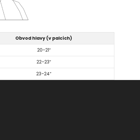
Obvod hlavy (v palcích)
20–21“
22–23“
23–24“