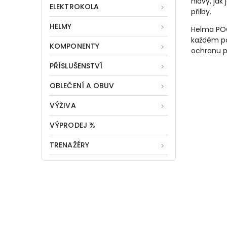
hlavy, jak
ELEKTROKOLA
přilby.
HELMY
Helma POC
každém pou
KOMPONENTY
ochranu př
PŘÍSLUŠENSTVÍ
OBLEČENÍ A OBUV
VÝŽIVA
VÝPRODEJ %
TRENAŽÉRY