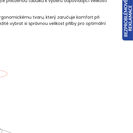
jte přiloženou tabulku k výběru odpovídající velikosti
ergonomickému tvaru, který zaručuje komfort při
ité vybrat si správnou velikost přilby pro optimální