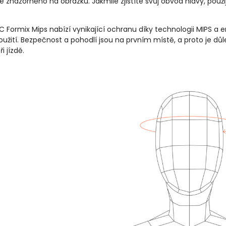
 je znázorněno na obrázku. Jakmile zjistíte svůj obvod hlavy, použi
 Formix Mips nabízí vynikající ochranu díky technologii MIPS a 
žití. Bezpečnost a pohodlí jsou na prvním místě, a proto je důlež
i jízdě.