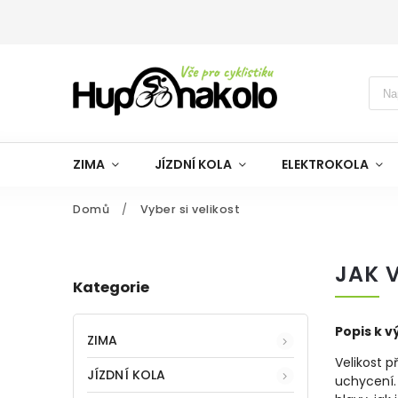
ZIMA
JÍZDNÍ KOLA
ELEKTROKOLA
Domů
/
Vyber si velikost
JAK 
Kategorie
Popis k v
ZIMA
Velikost p
JÍZDNÍ KOLA
uchycení. 