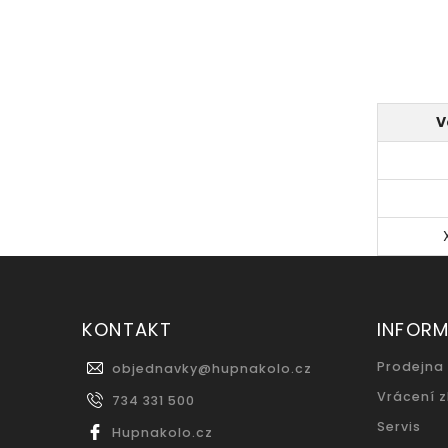
V
KONTAKT
INFOR
Prodejna
objednavky
@
hupnakolo.cz
Vrácení 
734 331 500
Servis
Hupnakolo.cz