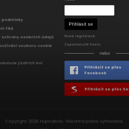
í podmínky
Přihlásit se
ní řád
Nová registrace
 ochrany osobních údajů
Zapomenuté heslo
oužívání souboru cookie
nebo
obsluze jízdních kol
Přihlásit se přes
Facebook
Přihlásit se přes 
Copyright 2026
Hupnakolo
. Všechna práva vyhrazena.