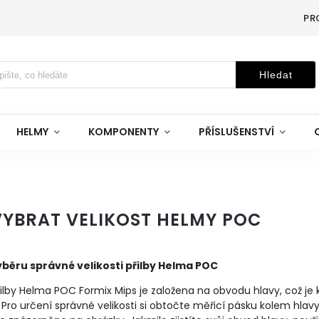
PR
Hledat
HELMY
KOMPONENTY
PŘÍSLUŠENSTVÍ
VYBRAT VELIKOST HELMY POC
ýběru správné velikosti přilby Helma POC
řilby Helma POC Formix Mips je založena na obvodu hlavy, což je
Pro určení správné velikosti si obtočte měřicí pásku kolem hlavy