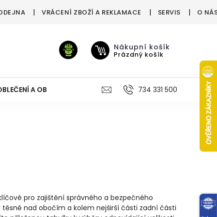
ODEJNA
VRÁCENÍ ZBOŽÍ A REKLAMACE
SERVIS
O NÁ
Nákupní košík
Prázdný košík
OBLEČENÍ A OBUV
VÝŽIVA
VÝPRODEJ %
734 331 500
TREN
 klíčové pro zajištění správného a bezpečného
 těsně nad obočím a kolem nejširší části zadní části