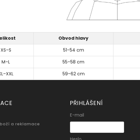
elikost
Obvod hlavy
XS–S
51–54 cm
M–L
55–58 cm
XL–XXL
59–62 cm
MACE
PŘIHLÁŠENÍ
E-mail
zboží a reklamace
Heslo