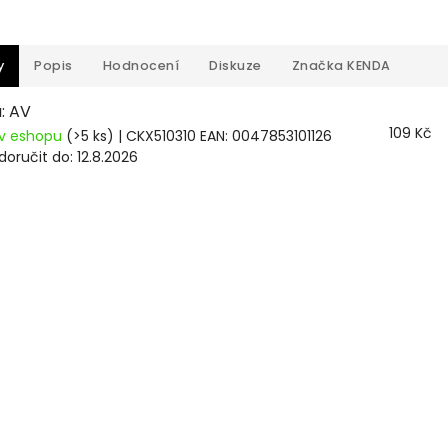
y
Popis
Hodnocení
Diskuze
Značka
KENDA
: AV
109 Kč
v eshopu
(>5 ks)
| CKX510310
EAN:
0047853101126
oručit do:
12.8.2026