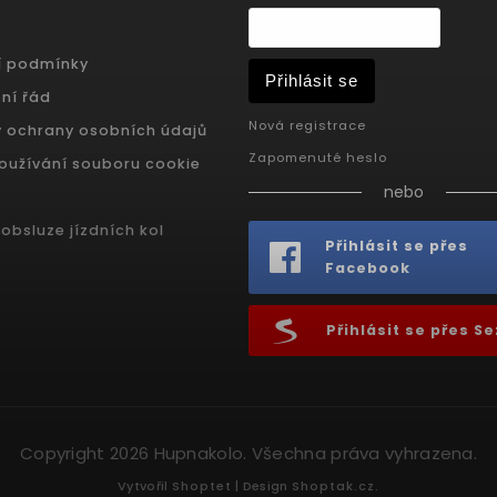
í podmínky
Přihlásit se
ní řád
Nová registrace
 ochrany osobních údajů
Zapomenuté heslo
oužívání souboru cookie
nebo
obsluze jízdních kol
Přihlásit se přes
Facebook
Přihlásit se přes 
Copyright 2026
Hupnakolo
. Všechna práva vyhrazena.
Vytvořil
Shoptet
| Design
Shoptak.cz.