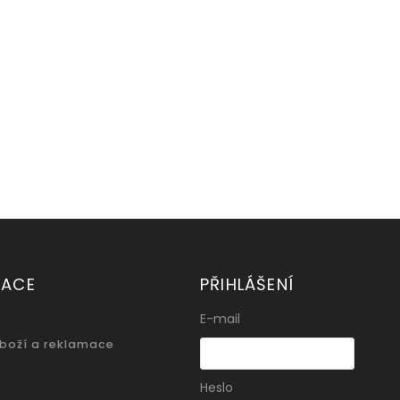
MACE
PŘIHLÁŠENÍ
E-mail
zboží a reklamace
Heslo