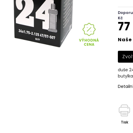
Doporu
Kč
77
Naše 
VÝHODNÁ
CENA
Zvol
duše 24
butylk
Detailn
Tisk