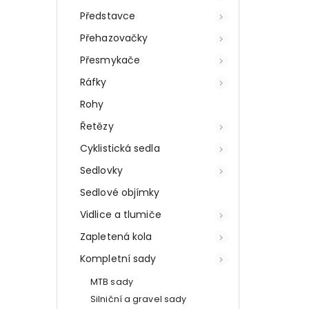
Představce
Přehazovačky
Přesmykače
Ráfky
Rohy
Řetězy
Cyklistická sedla
Sedlovky
Sedlové objímky
Vidlice a tlumiče
Zapletená kola
Kompletní sady
MTB sady
Silniční a gravel sady