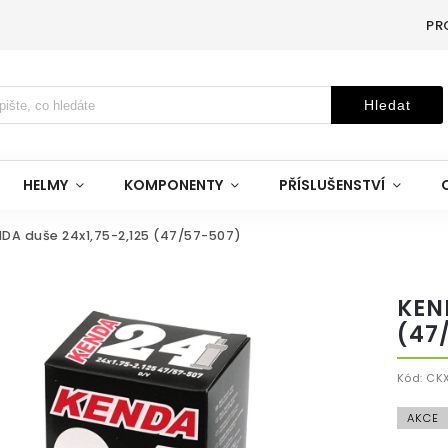
PR
Hledat
HELMY
KOMPONENTY
PŘÍSLUŠENSTVÍ
DA duše 24x1,75-2,125 (47/57-507)
KEN
(47
Kód:
CKX
AKCE