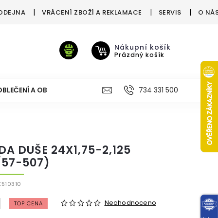
ODEJNA
VRÁCENÍ ZBOŽÍ A REKLAMACE
SERVIS
O NÁ
Nákupní košík
Prázdný košík
OBLEČENÍ A OBUV
VÝŽIVA
VÝPRODEJ %
734 331 500
TREN
DA DUŠE 24X1,75-2,125
/57-507)
510310
Neohodnoceno
TOP CENA