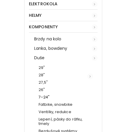
ELEKTROKOLA
HELMY
KOMPONENTY
Brzdy na kolo
Lanka, bowdeny
Duše
29"
28"
27,5"
26"
7–24"
Fatbike, snowbike
Ventilky, redukce
Lepení, pásky do ráfku,
tmely
Bezdušové systémy