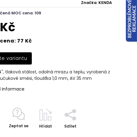
Značka:
KENDA
čená MOC cena: 109
 Kč
cena: 77 Kč
te variantu
", tlaková stálost, odolná mrazu a teplu, vyrobená z
aučukové směsi, tloušťka 1,0 mm, AV 35 mm
í informace
Zeptat se
Hlídat
Sdílet