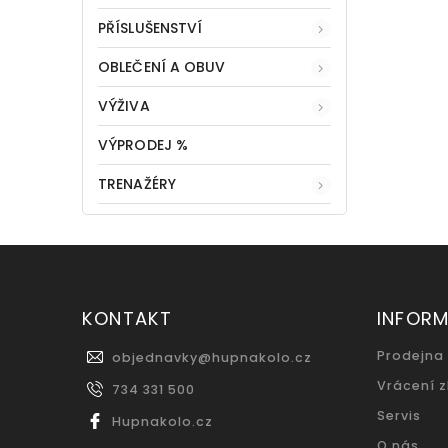
PŘÍSLUŠENSTVÍ
OBLEČENÍ A OBUV
VÝŽIVA
VÝPRODEJ %
TRENAŽÉRY
KONTAKT
INFOR
Prodejna
objednavky
@
hupnakolo.cz
Vrácení 
734 331 500
Servis
Hupnakolo.cz
O nás