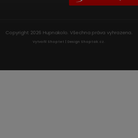
Copyright 2026
Hupnakolo
. Všechna práva vyhrazena.
Vytvořil
Shoptet
| Design
Shoptak.cz.