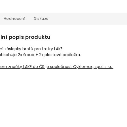
Hodnocení
Diskuze
lní popis produktu
í záslepky hrotů pro tretry LAKE.
obsahuje 2x šroub + 2x plastová podložka.
m značky LAKE do ČR je společnost Cyklomax, spol. s r.o.