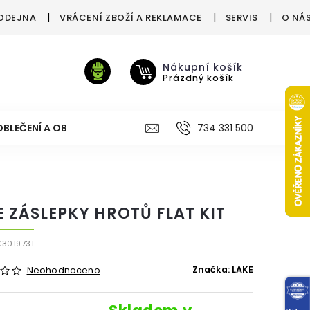
ODEJNA
VRÁCENÍ ZBOŽÍ A REKLAMACE
SERVIS
O NÁ
Nákupní košík
Prázdný košík
OBLEČENÍ A OBUV
VÝŽIVA
VÝPRODEJ %
734 331 500
TREN
E ZÁSLEPKY HROTŮ FLAT KIT
3019731
Značka:
LAKE
Neohodnoceno