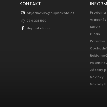
KONTAKT
INFOR
Prodejna
objednavky
@
hupnakolo.cz
Vrácení 
734 331 500
Servis
Hupnakolo.cz
O nás
Poradna
Obchodn
Reklamač
Podmínky
Zásady p
Novinky
Návody k 