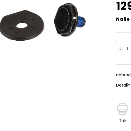
12
Naše 
náhradn
Detailn
Tisk