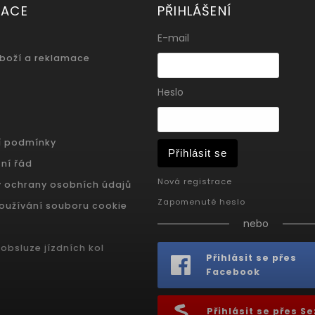
MACE
PŘIHLÁŠENÍ
E-mail
zboží a reklamace
Heslo
í podmínky
Přihlásit se
ní řád
Nová registrace
 ochrany osobních údajů
Zapomenuté heslo
oužívání souboru cookie
nebo
obsluze jízdních kol
Přihlásit se přes
Facebook
Přihlásit se přes 