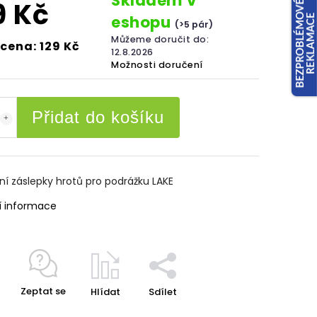
Skladem v
9 Kč
eshopu
(>5 pár)
Můžeme doručit do:
cena: 129 Kč
12.8.2026
Možnosti doručení
Přidat do košíku
í záslepky hrotů pro podrážku LAKE
í informace
Zeptat se
Hlídat
Sdílet