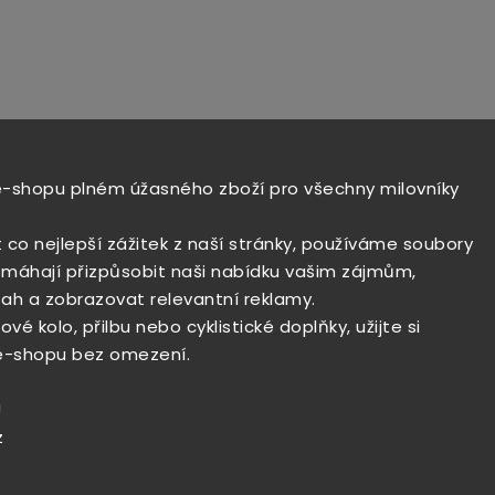
e-shopu plném úžasného zboží pro všechny milovníky
t co nejlepší zážitek z naší stránky, používáme soubory
máhají přizpůsobit naši nabídku vašim zájmům,
ah a zobrazovat relevantní reklamy.
vé kolo, přilbu nebo cyklistické doplňky, užijte si
e-shopu bez omezení.
!
z
.