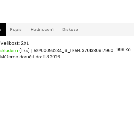
y
Popis
Hodnocení
Diskuze
Velikost: 2XL
999 Kč
skladem
(1 ks)
| ASP00093234_6_1
EAN:
3701380917960
Můžeme doručit do:
11.8.2026