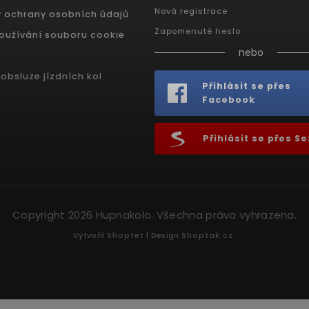
Nová registrace
 ochrany osobních údajů
Zapomenuté heslo
oužívání souboru cookie
nebo
obsluze jízdních kol
Přihlásit se přes
Facebook
Přihlásit se přes 
Copyright 2026
Hupnakolo
. Všechna práva vyhrazena.
Vytvořil
Shoptet
| Design
Shoptak.cz.