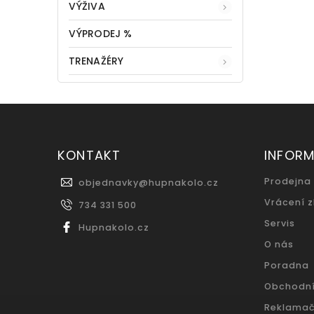
VÝŽIVA
VÝPRODEJ %
TRENAŽÉRY
KONTAKT
INFOR
Prodejna
objednavky
@
hupnakolo.cz
Vrácení 
734 331 500
Servis
Hupnakolo.cz
O nás
Poradna
Obchodn
Reklamač