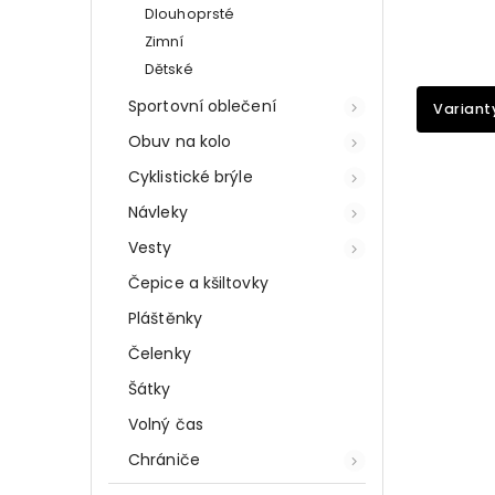
Dlouhoprsté
Zimní
Dětské
Sportovní oblečení
Variant
Obuv na kolo
Cyklistické brýle
Návleky
Vesty
Čepice a kšiltovky
Pláštěnky
Čelenky
Šátky
Volný čas
Chrániče