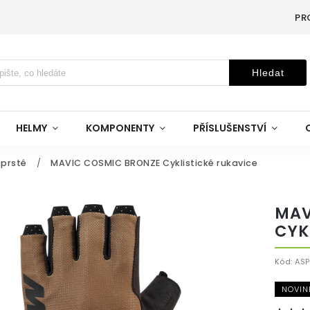
PR
Hledat
HELMY
KOMPONENTY
PŘÍSLUŠENSTVÍ
oprsté
/
MAVIC COSMIC BRONZE Cyklistické rukavice
MAV
CYK
Kód:
AS
NOVIN