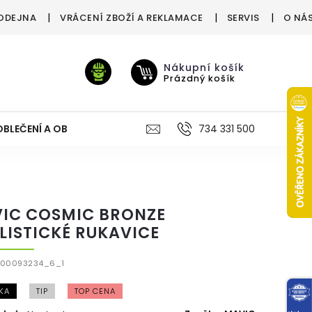
ODEJNA
VRÁCENÍ ZBOŽÍ A REKLAMACE
SERVIS
O NÁ
Nákupní košík
Prázdný košík
OBLEČENÍ A OBUV
VÝŽIVA
VÝPRODEJ %
734 331 500
TREN
IC COSMIC BRONZE
LISTICKÉ RUKAVICE
P00093234_6_1
KA
TIP
TOP CENA