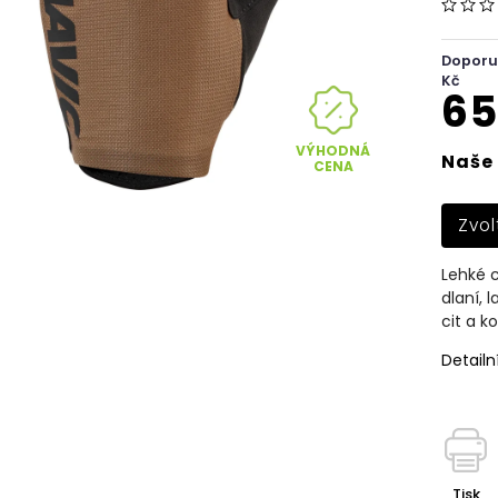
Doporu
Kč
65
VÝHODNÁ
Naše 
CENA
Zvol
Lehké c
dlaní, 
cit a k
Detailn
Tisk