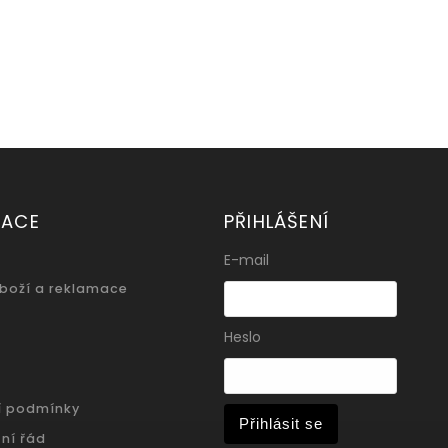
MACE
PŘIHLÁŠENÍ
E-mail
zboží a reklamace
Heslo
í podmínky
Přihlásit se
ní řád