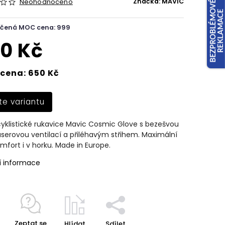
Značka:
MAVIC
Neohodnoceno
čená MOC cena: 999
0 Kč
cena: 650 Kč
te variantu
yklistické rukavice Mavic Cosmic Glove s bezešvou
laserovou ventilací a přiléhavým střihem. Maximální
omfort i v horku. Made in Europe.
í informace
Zeptat se
Hlídat
Sdílet