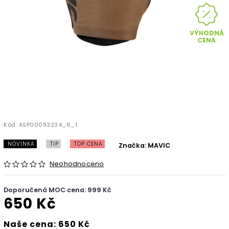
VÝHODNÁ
CENA
Kód:
ASP00093234_6_1
NOVINKA
TIP
TOP CENA
Značka:
MAVIC
Neohodnoceno
Doporučená MOC cena: 999 Kč
650 Kč
Naše cena: 650 Kč