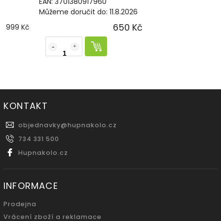
EAN:
3701380917960
Můžeme doručit do:
11.8.2026
650 Kč
999 Kč
KONTAKT
objednavky
@
hupnakolo.cz
734 331 500
Hupnakolo.cz
INFORMACE
Prodejna
Vrácení zboží a reklamace