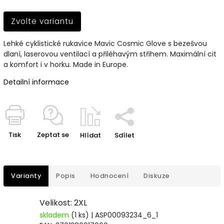
Zvolte variantu
Lehké cyklistické rukavice Mavic Cosmic Glove s bezešvou
dlaní, laserovou ventilací a přiléhavým střihem. Maximální cit
a komfort i v horku. Made in Europe.
Detailní informace
Tisk
Zeptat se
Hlídat
Sdílet
Varianty
Popis
Hodnocení
Diskuze
Velikost: 2XL
skladem
(1 ks)
| ASP00093234_6_1