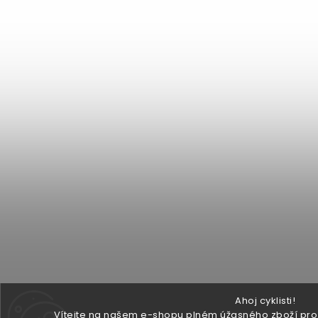
Ahoj cyklisti!
Vítejte na našem e-shopu plném úžasného zboží pro v