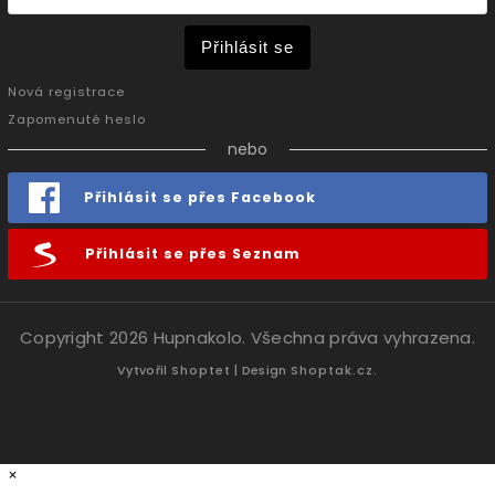
Přihlásit se
Nová registrace
Zapomenuté heslo
nebo
Přihlásit se přes Facebook
Přihlásit se přes Seznam
Copyright 2026
Hupnakolo
. Všechna práva vyhrazena.
Vytvořil
Shoptet
| Design
Shoptak.cz.
×