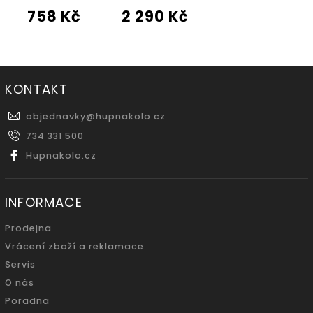
758 Kč
2 290 Kč
KONTAKT
objednavky
@
hupnakolo.cz
734 331 500
Hupnakolo.cz
INFORMACE
Prodejna
Vrácení zboží a reklamace
Servis
O nás
Poradna