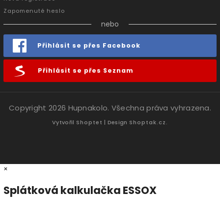
Zapomenuté heslo
nebo
Přihlásit se přes Facebook
Přihlásit se přes Seznam
Copyright 2026
Hupnakolo
. Všechna práva vyhrazena.
Vytvořil
Shoptet
| Design
Shoptak.cz.
×
Splátková kalkulačka ESSOX