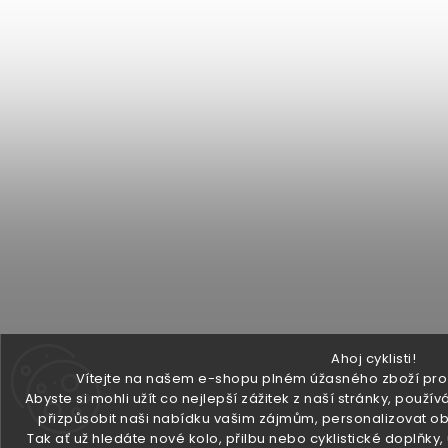
Ahoj cyklisti!
Vítejte na našem e-shopu plném úžasného zboží pro v
Abyste si mohli užít co nejlepší zážitek z naší stránky, pou
přizpůsobit naši nabídku vašim zájmům, personalizovat ob
Tak ať už hledáte nové kolo, přilbu nebo cyklistické doplňky