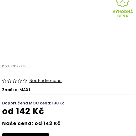
VÝHODNÁ
CENA
Kód:
CKX21738
Neohodnoceno
Značka:
MAX1
Doporučená MOC cena: 190 Kč
od
142 Kč
Naše cena: od 142 Kč