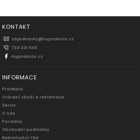
KONTAKT
objednavky
@
hupnakolo.cz
734 331 500
Hupnakolo.cz
INFORMACE
Prodejna
Vrácení zboží a reklamace
Servis
O nás
Poradna
Obchodní podmínky
Reklamační řád