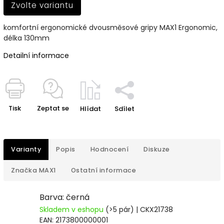
Zvolte variantu
komfortní ergonomické dvousměsové gripy MAX1 Ergonomic,
délka 130mm
Detailní informace
Tisk
Zeptat se
Hlídat
Sdílet
Varianty
Popis
Hodnocení
Diskuze
Značka
MAX1
Ostatní informace
Barva: černá
Skladem v eshopu
(>5 pár)
| CKX21738
EAN:
2173800000001