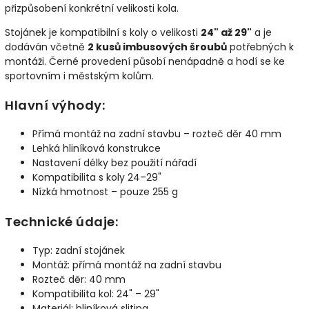
přizpůsobení konkrétní velikosti kola.
Stojánek je kompatibilní s koly o velikosti
24" až 29"
a je
dodáván včetně
2 kusů imbusových šroubů
potřebných k
montáži. Černé provedení působí nenápadně a hodí se ke
sportovním i městským kolům.
Hlavní výhody:
Přímá montáž na zadní stavbu – rozteč děr 40 mm
Lehká hliníková konstrukce
Nastavení délky bez použití nářadí
Kompatibilita s koly 24–29"
Nízká hmotnost – pouze 255 g
Technické údaje:
Typ: zadní stojánek
Montáž: přímá montáž na zadní stavbu
Rozteč děr: 40 mm
Kompatibilita kol: 24" – 29"
Materiál: hliníková slitina