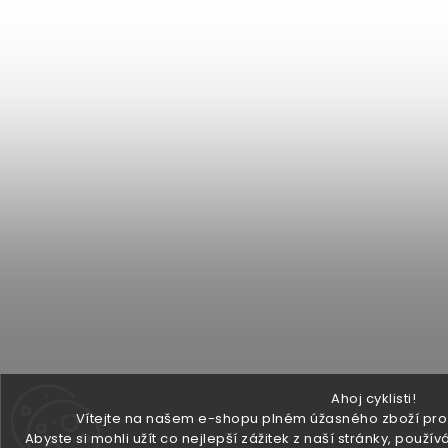
Ahoj cyklisti!
Vítejte na našem e-shopu plném úžasného zboží pro v
Abyste si mohli užít co nejlepší zážitek z naší stránky, pou