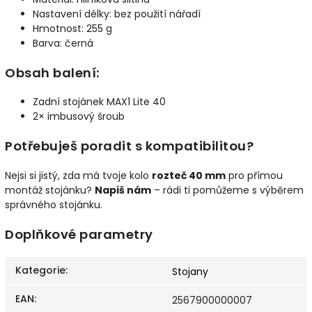
Nastavení délky: bez použití nářadí
Hmotnost: 255 g
Barva: černá
Obsah balení:
Zadní stojánek MAX1 Lite 40
2× imbusový šroub
Potřebuješ poradit s kompatibilitou?
Nejsi si jistý, zda má tvoje kolo
rozteč 40 mm
pro přímou
montáž stojánku?
Napiš nám
– rádi ti pomůžeme s výběrem
správného stojánku.
Doplňkové parametry
Kategorie
:
Stojany
EAN
:
2567900000007