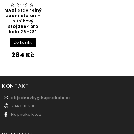
MAX1 stavitelný
zadní stojan –
hliníkový
stojánek pro
kola 26–28"
Do košíku
284 Kč
KONTAKT
objednavky
@
hupnakolo.cz
734 331 500
Hupnakolo.cz