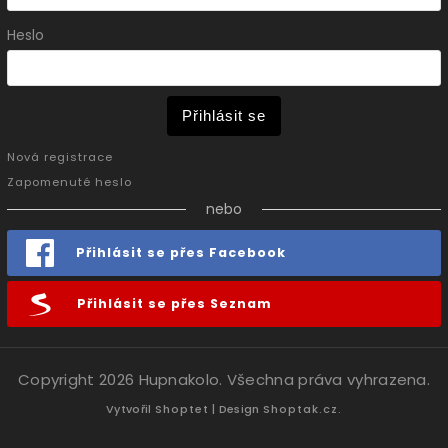
Heslo
Přihlásit se
Nová registrace
Zapomenuté heslo
nebo
Přihlásit se přes Facebook
Přihlásit se přes Seznam
Copyright 2026
Hupnakolo
. Všechna práva vyhrazena.
Vytvořil
Shoptet
| Design
Shoptak.cz.