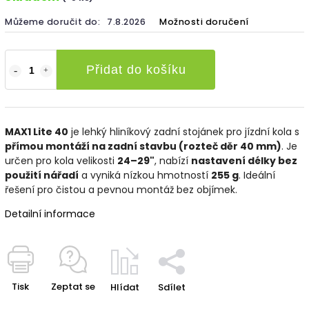
Můžeme doručit do:
7.8.2026
Možnosti doručení
Přidat do košíku
MAX1 Lite 40
je lehký hliníkový zadní stojánek pro jízdní kola s
přímou montáží na zadní stavbu (rozteč děr 40 mm)
. Je
určen pro kola velikosti
24–29"
, nabízí
nastavení délky bez
použití nářadí
a vyniká nízkou hmotností
255 g
. Ideální
řešení pro čistou a pevnou montáž bez objímek.
Detailní informace
Tisk
Zeptat se
Hlídat
Sdílet