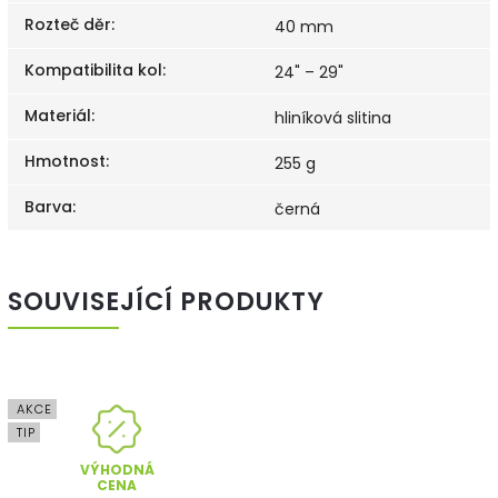
Rozteč děr
:
40 mm
Kompatibilita kol
:
24" – 29"
Materiál
:
hliníková slitina
Hmotnost
:
255 g
Barva
:
černá
SOUVISEJÍCÍ PRODUKTY
AKCE
TIP
VÝHODNÁ
CENA