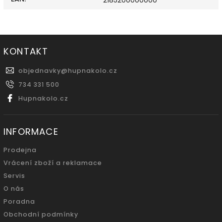
2185200000000
KONTAKT
objednavky
@
hupnakolo.cz
734 331 500
Hupnakolo.cz
INFORMACE
Prodejna
Vrácení zboží a reklamace
Servis
O nás
Poradna
Obchodní podmínky