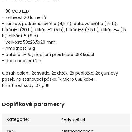
- 38 COB LED
- svítivost 20 lumenů
- funkce: potkávací světlo (4,5 h), dálkové světlo (1,5 h),
blikání-1 (20 h), blikání-2 (5 h), blikání-3 (7,5 h), blikání-4 (15
h), blikání-5 (8 h)
- velikost: 50x26,5x20 mm
- hmotnost 18 g
- baterie Li-Pol, nabíjení přes Micro USB kabel
- doba nabíjení 2 h
Obsah balení: 2x světlo, 2x držák, 2x podložka, 2x gumový
pásek, 4x stahovací páska, 1x Micro USB kabel.
Hmotnost sady: 37 g !!!
Doplňkové parametry
Kategorie
:
Sady světel
EAN
: