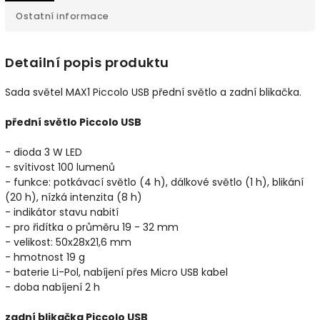
Ostatní informace
Detailní popis produktu
Sada světel MAX1 Piccolo USB přední světlo a zadní blikačka.
přední světlo Piccolo USB
- dioda 3 W LED
- svítivost 100 lumenů
- funkce: potkávací světlo (4 h), dálkové světlo (1 h), blikání
(20 h), nízká intenzita (8 h)
- indikátor stavu nabití
- pro řidítka o průměru 19 - 32 mm
- velikost: 50x28x21,6 mm
- hmotnost 19 g
- baterie Li-Pol, nabíjení přes Micro USB kabel
- doba nabíjení 2 h
zadní blikačka Piccolo USB