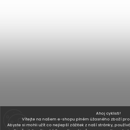
Ahoj cyklisti!
Vítejte na našem e-shopu plném úžasného zboží pro v
Abyste si mohli užít co nejlepší zážitek z naší stránky, pou