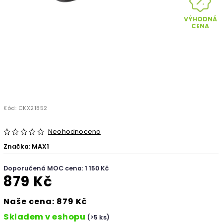
VÝHODNÁ
CENA
Kód:
CKX21852
Neohodnoceno
Značka:
MAX1
Doporučená MOC cena: 1 150 Kč
879 Kč
Naše cena: 879 Kč
Skladem v eshopu
(>5 ks)