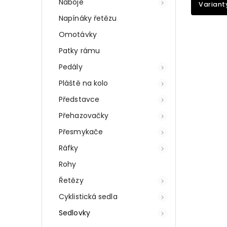
Náboje
Variant
Napínáky řetězu
Omotávky
Patky rámu
Pedály
Pláště na kolo
Představce
Přehazovačky
Přesmykače
Ráfky
Rohy
Řetězy
Cyklistická sedla
Sedlovky