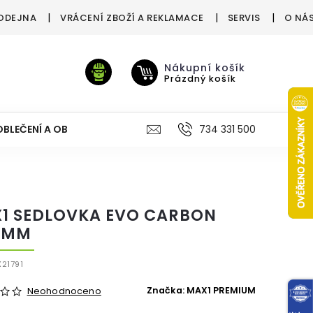
ODEJNA
VRÁCENÍ ZBOŽÍ A REKLAMACE
SERVIS
O NÁ
Nákupní košík
Prázdný košík
OBLEČENÍ A OBUV
VÝŽIVA
VÝPRODEJ %
734 331 500
TREN
1 SEDLOVKA EVO CARBON
 MM
21791
Značka:
MAX1 PREMIUM
Neohodnoceno