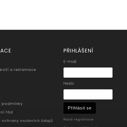
MACE
PŘIHLÁŠENÍ
E-mail
zboží a reklamace
Heslo
í podmínky
Přihlásit se
ní řád
Nová registrace
 ochrany osobních údajů