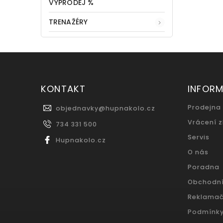
VÝPRODEJ %
TRENAŽÉRY
KONTAKT
INFOR
Prodejna
objednavky
@
hupnakolo.cz
Vrácení 
734 331 500
Servis
Hupnakolo.cz
O nás
Poradna
Obchodn
Reklamač
Podmínky