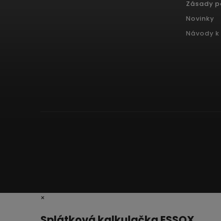
Zásady p
Novinky
Návody k 
×
Splátková kalkulačka ESSOX