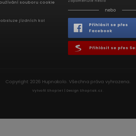
Zapomenuté heslo
oužívání souboru cookie
nebo
obsluze jízdních kol
Přihlásit se přes
Facebook
Přihlásit se přes 
Copyright 2026
Hupnakolo
. Všechna práva vyhrazena.
Vytvořil
Shoptet
| Design
Shoptak.cz.