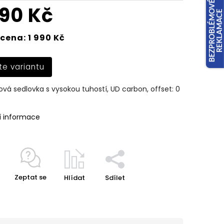
990 Kč
cena: 1 990 Kč
te variantu
vá sedlovka s vysokou tuhostí, UD carbon, offset: 0
í informace
Zeptat se
Hlídat
Sdílet