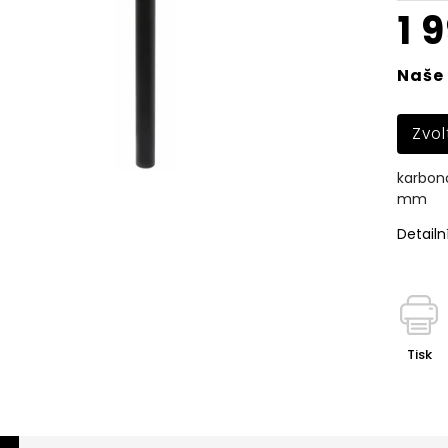
1 
Naše 
Zvol
karbono
mm
Detailn
Tisk