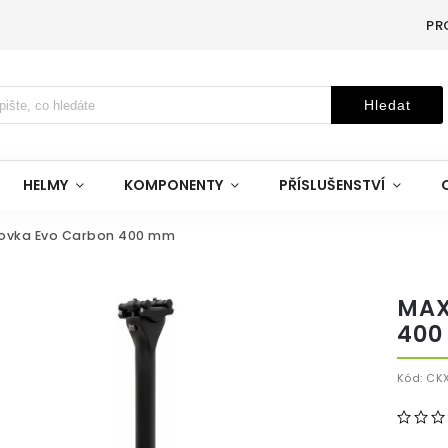
PR
Hledat
HELMY
KOMPONENTY
PŘÍSLUŠENSTVÍ
lovka Evo Carbon 400 mm
MAX
400
Kód:
CKX