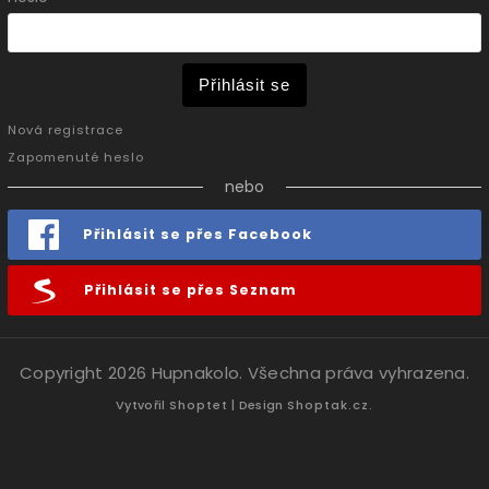
Přihlásit se
Nová registrace
Zapomenuté heslo
nebo
Přihlásit se přes Facebook
Přihlásit se přes Seznam
Copyright 2026
Hupnakolo
. Všechna práva vyhrazena.
Vytvořil
Shoptet
| Design
Shoptak.cz.