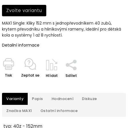
Zvolte variantu
MAX1 Single: Kliky 152 mm s jednopřevodníkem 40 zubů,
krytem převodníku a hliníkovými rameny, ideální pro dětská
kola a systémy 1 až 8 rychlostí.
Detailní informace
Tisk
Zeptat se
Hlídat
Sdílet
Varianty
Popis
Hodnocení
Diskuze
Značka
MAX1
Ostatní informace
typ: 40z - 152mm