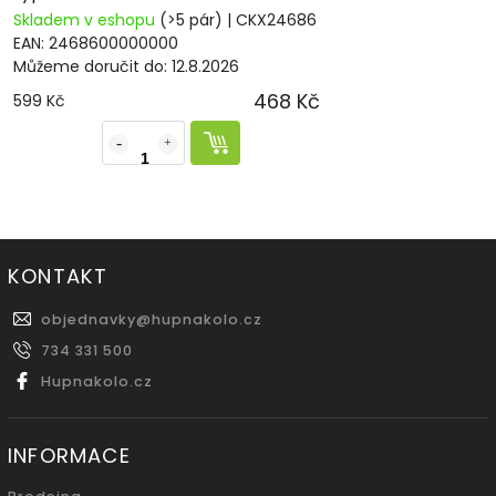
Skladem v eshopu
(>5 pár)
| CKX24686
EAN:
2468600000000
Můžeme doručit do:
12.8.2026
468 Kč
599 Kč
KONTAKT
objednavky
@
hupnakolo.cz
734 331 500
Hupnakolo.cz
INFORMACE