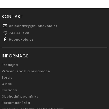
KONTAKT
objednavky
@
hupnakolo.cz
734 331 500
Hupnakolo.cz
INFORMACE
Prodejna
Vrácení zboží a reklamace
Servis
O nás
Poradna
Obchodní podmínky
Reklamační řád