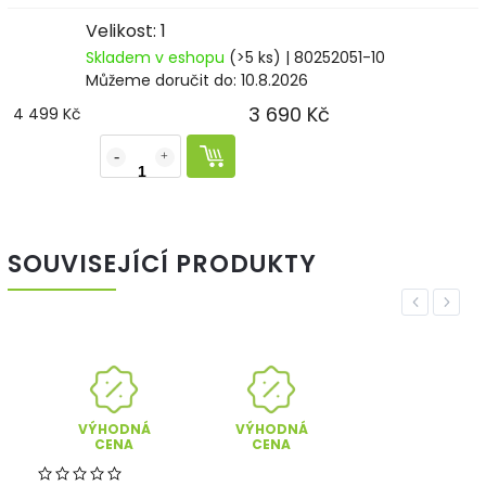
Velikost: 1
Skladem v eshopu
(>5 ks)
| 80252051-10
Můžeme doručit do:
10.8.2026
3 690 Kč
4 499 Kč
SOUVISEJÍCÍ PRODUKTY
Previous
Next
VÝHODNÁ
VÝHODNÁ
CENA
CENA