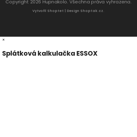
Copyright 2026
Hupnakolo
. Všechna práva vyhrazena.
Vytvořil
Shoptet
| Design
Shoptak.cz.
×
Splátková kalkulačka ESSOX