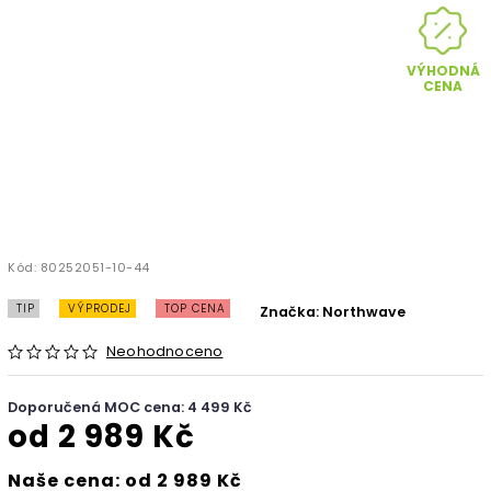
VÝHODNÁ
CENA
Kód:
80252051-10-44
TIP
VÝPRODEJ
TOP CENA
Značka:
Northwave
Neohodnoceno
Doporučená MOC cena: 4 499 Kč
od
2 989 Kč
Naše cena: od 2 989 Kč