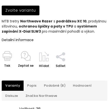
Zvolte variantu
MTB tretry
Northwave Razer
s
podrážkou XC 10
, prodyšnou
síťovinou,
ochranou špičky a paty v TPU
a
systémem
zapínání X-Dial SLW3
pro maximální pohodlí a výkon.
Detailní informace
Tisk
Zeptat se
Hlídat
Sdílet
Varianty
Popis
Podobné (8)
Hodnocení
Diskuze
Značka
Northwave
Velikost: 36