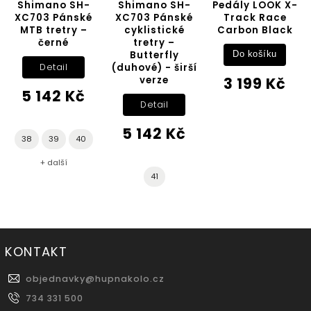
ano SH-
Shimano SH-
Pedály LOOK X-
pedály 
3 Pánské
XC703 Pánské
Track Race
PDM3
tretry –
cyklistické
Carbon Black
zará
erné
tretry –
Butterfly
Do košíku
Do k
(duhové) - širší
etail
verze
3 199 Kč
1 30
142 Kč
Detail
5 142 Kč
39
40
 další
41
KONTAKT
objednavky
@
hupnakolo.cz
734 331 500