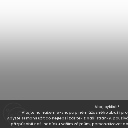
Ahoj cyklisti!
Vítejte na našem e-shopu plném úžasného zboží pro v
Abyste si mohli užít co nejlepší zážitek z naší stránky, pou
přizpůsobit naši nabídku vašim zájmům, personalizovat ob