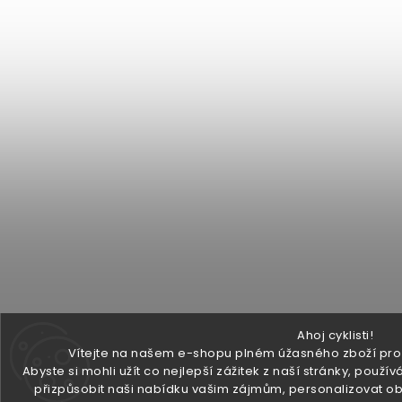
Ahoj cyklisti!
Vítejte na našem e-shopu plném úžasného zboží pro v
Abyste si mohli užít co nejlepší zážitek z naší stránky, pou
přizpůsobit naši nabídku vašim zájmům, personalizovat ob