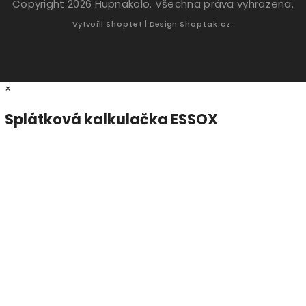
Copyright 2026
Hupnakolo
. Všechna práva vyhrazena.
Vytvořil
Shoptet
| Design
Shoptak.cz.
×
Splátková kalkulačka ESSOX