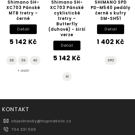
Shimano SH-
Shimano SH-
SHIMANO SPD
XC703 Pánské
XC703 Pánské
PD-M540 pedály
MTB tretry –
cyklistické
černé s kufry
černé
tretry –
SM-SH51
Butterfly
(duhové) - širší
Detail
Detail
verze
5 142 Kč
1 402 Kč
Detail
5 142 Kč
38
39
40
SPD
+ další
41
KONTAKT
objednavky
@
hupnakolo.cz
734 331 500