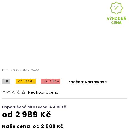
VÝHODNÁ
CENA
Kód:
80252051-10-44
TIP
VÝPRODEJ
TOP CENA
Značka:
Northwave
Neohodnoceno
Doporučená MOC cena: 4 499 Kč
od
2 989 Kč
Naše cena: od 2 989 Kč