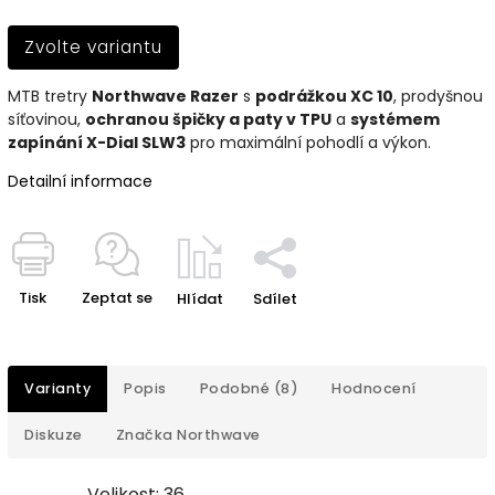
Zvolte variantu
MTB tretry
Northwave Razer
s
podrážkou XC 10
, prodyšnou
síťovinou,
ochranou špičky a paty v TPU
a
systémem
zapínání X-Dial SLW3
pro maximální pohodlí a výkon.
Detailní informace
Tisk
Zeptat se
Hlídat
Sdílet
Varianty
Popis
Podobné (8)
Hodnocení
Diskuze
Značka
Northwave
Velikost: 36