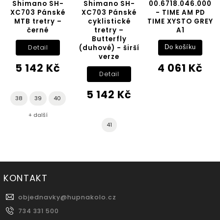
no SH-
Shimano SH-
00.6718.046.000
SHIMAN
 Pánské
XC703 Pánské
- TIME AM PD
M3
retry –
cyklistické
TIME XYSTO GREY
rné
tretry –
A1
Do ko
Butterfly
(duhové) - širší
1 181
tail
Do košíku
verze
42 Kč
4 061 Kč
Detail
5 142 Kč
39
40
alší
41
KONTAKT
objednavky
@
hupnakolo.cz
734 331 500