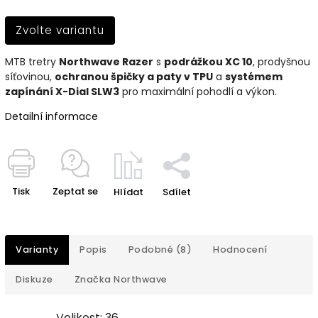
Zvolte variantu
MTB tretry
Northwave Razer
s
podrážkou XC 10
, prodyšnou
síťovinou,
ochranou špičky a paty v TPU
a
systémem
zapínání X-Dial SLW3
pro maximální pohodlí a výkon.
Detailní informace
Tisk
Zeptat se
Hlídat
Sdílet
Varianty
Popis
Podobné (8)
Hodnocení
Diskuze
Značka
Northwave
Velikost: 36