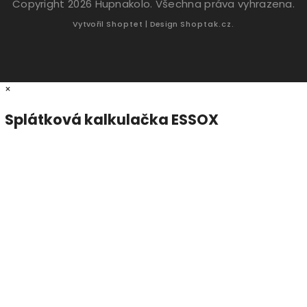
Copyright 2026
Hupnakolo
. Všechna práva vyhrazena.
Vytvořil
Shoptet
| Design
Shoptak.cz.
×
Splátková kalkulačka ESSOX