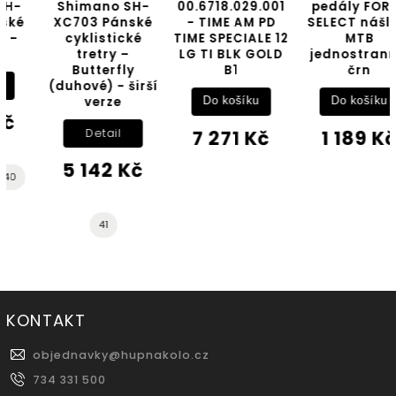
Shimano SH-
00.6718.029.001
pedály FORCE
XC703 Pánské
- TIME AM PD
SELECT nášlap.
cyklistické
TIME SPECIALE 12
MTB
tretry –
LG TI BLK GOLD
jednostranné,
Butterfly
B1
črn
(duhové) - širší
verze
Do košíku
Do košíku
7 271 Kč
1 189 Kč
Detail
5 142 Kč
41
KONTAKT
objednavky
@
hupnakolo.cz
734 331 500