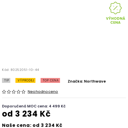
VÝHODNÁ
CENA
Kód:
80252051-10-44
TIP
VÝPRODEJ
TOP CENA
Značka:
Northwave
Neohodnoceno
Doporučená MOC cena: 4 499 Kč
od
3 234 Kč
Naše cena: od 3 234 Kč