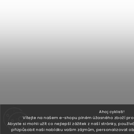
Ahoj cyklisti!
Vítejte na našem e-shopu plném úžasného zboží pro v
Abyste si mohli užít co nejlepší zážitek z naší stránky, pou
přizpůsobit naši nabídku vašim zájmům, personalizovat ob