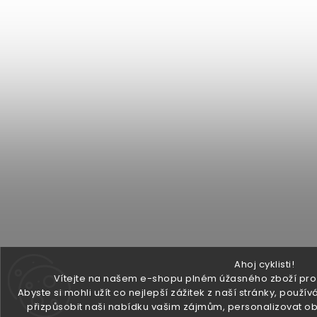
Ahoj cyklisti!
Vítejte na našem e-shopu plném úžasného zboží pro v
Abyste si mohli užít co nejlepší zážitek z naší stránky, pou
přizpůsobit naši nabídku vašim zájmům, personalizovat ob