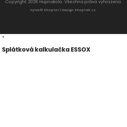
Copyright 2026
Hupnakolo
. Všechna práva vyhrazena.
Vytvořil
Shoptet
| Design
Shoptak.cz.
×
Splátková kalkulačka ESSOX