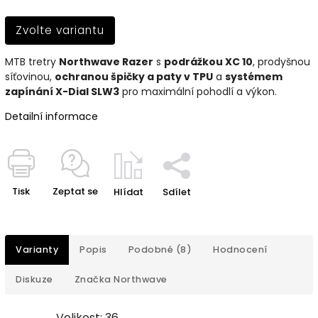
Zvolte variantu
MTB tretry
Northwave Razer
s
podrážkou XC 10
, prodyšnou
síťovinou,
ochranou špičky a paty v TPU
a
systémem
zapínání X-Dial SLW3
pro maximální pohodlí a výkon.
Detailní informace
Tisk
Zeptat se
Hlídat
Sdílet
Varianty
Popis
Podobné (8)
Hodnocení
Diskuze
Značka
Northwave
Velikost: 36