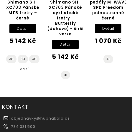
o SH-
Shimano SH-
pedály M-WAVE
Pedály LO
Pánské
XC703 Pánské
SPD Freedom
Track R
etry –
cyklistické
jednostranné
Carbon B
né
tretry –
černé
Butterfly
Do koší
(duhové) - širší
ail
Detail
verze
3 199
2 Kč
1 070 Kč
Detail
5 142 Kč
9
40
AL
lší
41
KONTAKT
objednavky
@
hupnakolo.cz
734 331 500