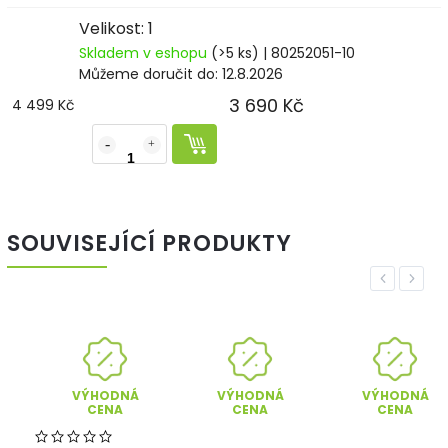
Velikost: 1
Skladem v eshopu
(>5 ks)
| 80252051-10
Můžeme doručit do:
12.8.2026
3 690 Kč
4 499 Kč
SOUVISEJÍCÍ PRODUKTY
Previous
Next
ÝHODNÁ
VÝHODNÁ
VÝHODNÁ
CENA
CENA
CENA