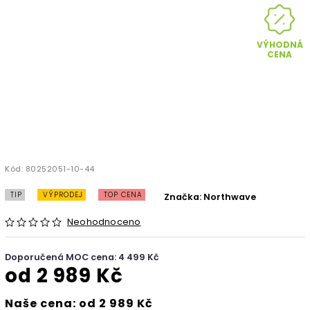
VÝHODNÁ
CENA
Kód:
80252051-10-44
TIP
VÝPRODEJ
TOP CENA
Značka:
Northwave
Neohodnoceno
Doporučená MOC cena: 4 499 Kč
od
2 989 Kč
Naše cena: od 2 989 Kč