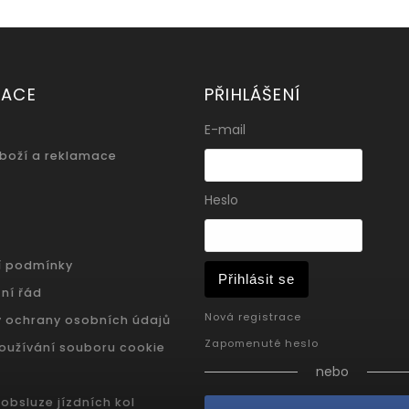
MACE
PŘIHLÁŠENÍ
E-mail
zboží a reklamace
Heslo
í podmínky
Přihlásit se
ní řád
Nová registrace
 ochrany osobních údajů
Zapomenuté heslo
oužívání souboru cookie
nebo
obsluze jízdních kol