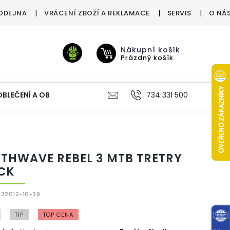
ODEJNA
VRÁCENÍ ZBOŽÍ A REKLAMACE
SERVIS
O NÁ
Nákupní košík
Prázdný košík
OBLEČENÍ A OBUV
VÝŽIVA
VÝPRODEJ %
734 331 500
TREN
THWAVE REBEL 3 MTB TRETRY
CK
22012-10-39
TIP
TOP CENA