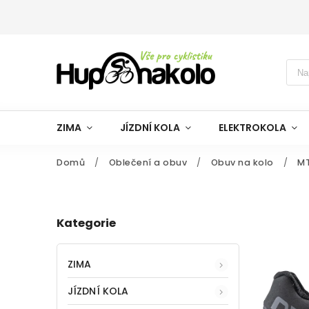
ZIMA
JÍZDNÍ KOLA
ELEKTROKOLA
Domů
/
Oblečení a obuv
/
Obuv na kolo
/
MT
Kategorie
ZIMA
JÍZDNÍ KOLA