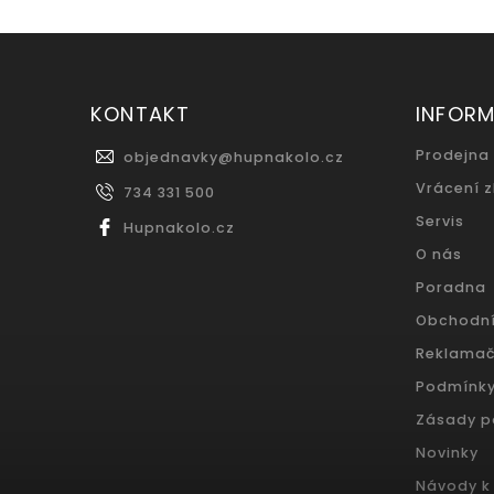
KONTAKT
INFOR
Prodejna
objednavky
@
hupnakolo.cz
Vrácení 
734 331 500
Servis
Hupnakolo.cz
O nás
Poradna
Obchodn
Reklamač
Podmínky
Zásady p
Novinky
Návody k 