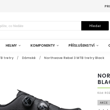
PR
Hledat
HELMY
KOMPONENTY
PŘÍSLUŠENSTVÍ
B tretry
/
Dámské
/
Northwave Rebel 3 MTB tretry Black
NOR
BLA
Kód:
802
AKCE