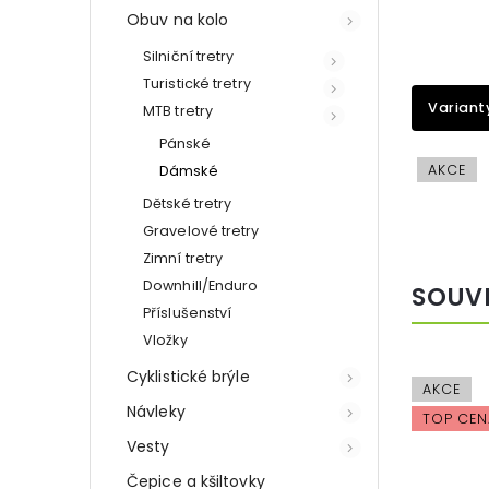
Obuv na kolo
Silniční tretry
Turistické tretry
Variant
MTB tretry
Pánské
AKCE
Dámské
Dětské tretry
Gravelové tretry
Zimní tretry
Downhill/Enduro
SOUV
Příslušenství
Vložky
Cyklistické brýle
AKCE
Návleky
TOP CEN
Vesty
Čepice a kšiltovky