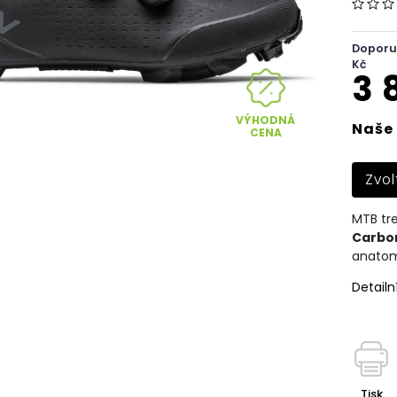
Doporu
Kč
3 
VÝHODNÁ
Naše 
CENA
Zvol
MTB tr
Carbon
anatom
Detailn
Tisk