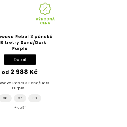
VÝHODNÁ
CENA
hwave Rebel 3 pánské
B tretry Sand/Dark
Purple
Detail
2 988 Kč
od
hwave Rebel 3 Sand/Dark
Purple...
36
37
38
+ další