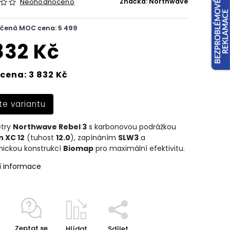
Značka:
Northwave
Neohodnoceno
čená MOC cena: 5 499
832 Kč
cena: 3 832 Kč
te variantu
etry
Northwave Rebel 3
s karbonovou podrážkou
 XC 12
(tuhost
12.0
), zapínáním
SLW3
a
ickou konstrukcí
Biomap
pro maximální efektivitu.
í informace
Zeptat se
Hlídat
Sdílet