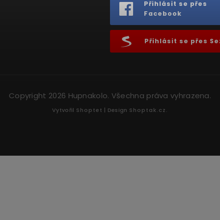
Přihlásit se přes
Facebook
Přihlásit se přes 
Copyright 2026
Hupnakolo
. Všechna práva vyhrazena.
Vytvořil
Shoptet
| Design
Shoptak.cz.