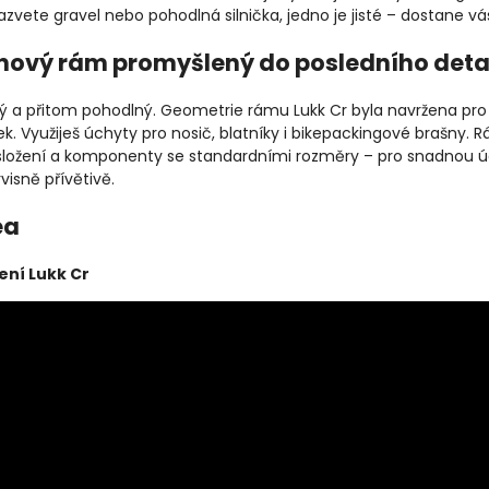
azvete gravel nebo pohodlná silnička, jedno je jisté – dostane vás d
nový rám promyšlený do posledního deta
hý a přitom pohodlný. Geometrie rámu Lukk Cr byla navržena pro 
tek. Využiješ úchyty pro nosič, blatníky i bikepackingové brašn
složení a komponenty se standardními rozměry – pro snadnou údr
visně přívětivě.
ea
ení Lukk Cr