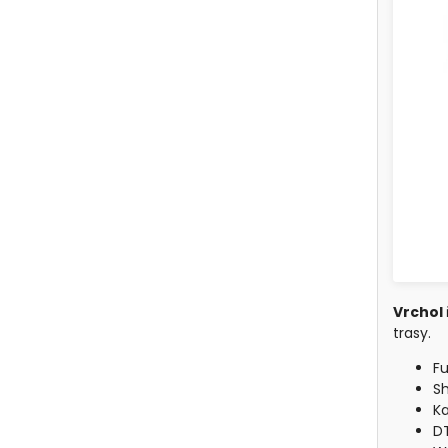
Vrchol 
trasy.
Fu
S
Ka
DT