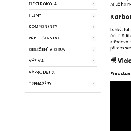
ELEKTROKOLA
Ať už ho n
HELMY
Karbo
KOMPONENTY
Lehký, tu
částí řídí
PŘÍSLUŠENSTVÍ
středové 
přitom ser
OBLEČENÍ A OBUV
🎥 Vid
VÝŽIVA
VÝPRODEJ %
Představ
TRENAŽÉRY