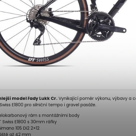
lejší model řady Lukk Cr.
Vynikající poměr výkonu, výbavy a 
Swiss E1800 pro silniční tempo i gravel pasáže.
elokarbonový rám s montážními body
 Swiss E1800 s 30mm ráfky
imano 105 Di2 2×12
láště až 42 mm