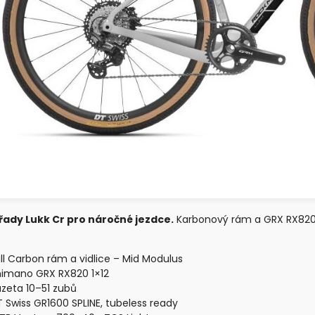
řady Lukk Cr pro náročné jezdce.
Karbonový rám a GRX RX820 1
ll Carbon rám a vidlice – Mid Modulus
himano GRX RX820 1×12
zeta 10–51 zubů
 Swiss GR1600 SPLINE, tubeless ready