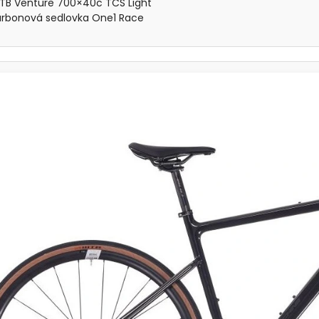
TB Venture 700×40c TCS Light
arbonová sedlovka One1 Race