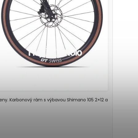
ceny. Karbonový rám s výbavou Shimano 105 2×12 a