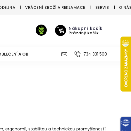
ODEJNA
VRÁCENÍ ZBOŽÍ A REKLAMACE
SERVIS
O NÁ
Nákupní košík
Prázdný košík
OBLEČENÍ A OBUV
VÝŽIVA
VÝPRODEJ %
734 331 500
TREN
nem, ergonomií, stabilitou a technickou promyšleností.