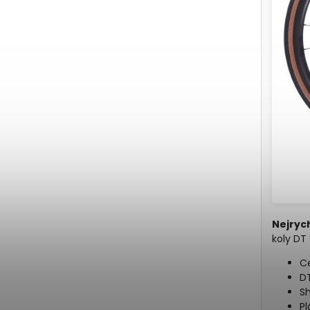
Nejrych
koly DT 
C
DT
Sh
P