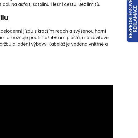
ál. Na asfalt, šotolinu i lesní cestu. Bez limitů.
ilu
celodenní jízdu s kratším reach a zvýšenou horní
y. Rám umožňuje použití až 48mm plášťů, má závitové
žbu a ladění výbavy. Kabeláž je vedena vnitřně a