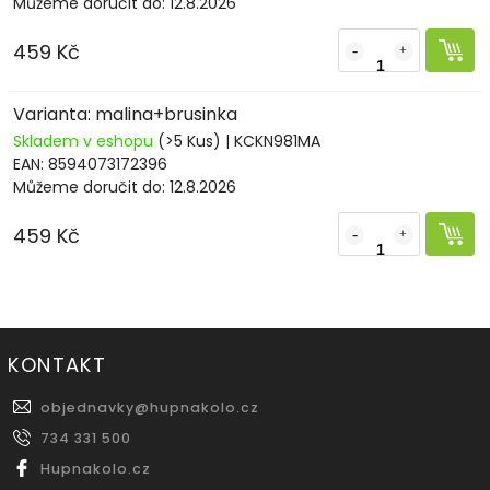
Můžeme doručit do:
12.8.2026
459 Kč
Varianta: malina+brusinka
Skladem v eshopu
(>5 Kus)
| KCKN981MA
EAN:
8594073172396
Můžeme doručit do:
12.8.2026
459 Kč
KONTAKT
objednavky
@
hupnakolo.cz
734 331 500
Hupnakolo.cz