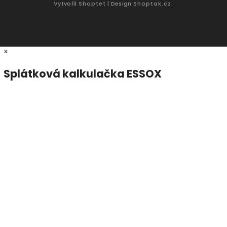
Vytvořil
Shoptet
| Design
Shoptak.cz.
×
Splátková kalkulačka ESSOX