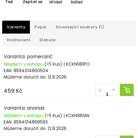
Tisk
Zeptat se
Hlídat
Sdílet
Varianty
Popis
Související soubory (1)
Hodnocení
Diskuze
Varianta: pomeranč
Skladem v eshopu
(>5 Kus)
| KCKN981PO
EAN:
8594014860504
Můžeme doručit do:
12.8.2026
459 Kč
Varianta: ananas
Skladem v eshopu
(>5 Kus)
| KCKN981AN
EAN:
8594014868593
Můžeme doručit do:
12.8.2026