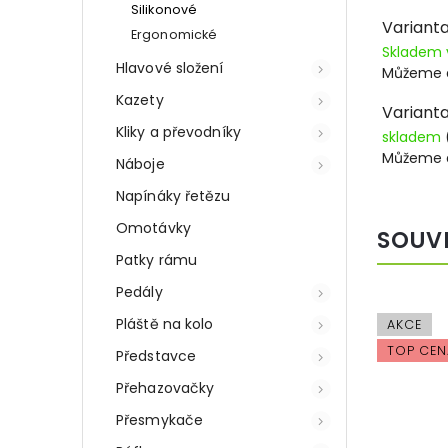
Silikonové
Varianta
Ergonomické
Skladem 
Hlavové složení
Můžeme d
Kazety
Variant
Kliky a převodníky
skladem
Můžeme d
Náboje
Napínáky řetězu
Omotávky
SOUV
Patky rámu
Pedály
Pláště na kolo
AKCE
TOP CEN
Představce
Přehazovačky
Přesmykače