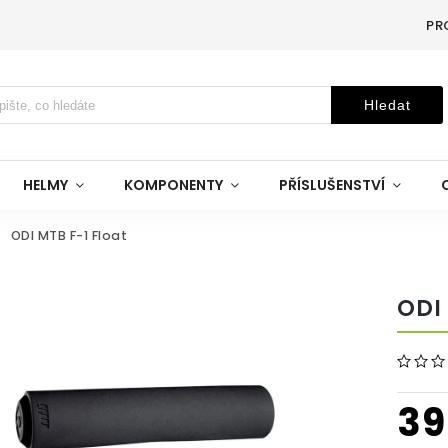
PR
Hledat
HELMY
KOMPONENTY
PŘÍSLUŠENSTVÍ
ODI MTB F-1 Float
ODI
39