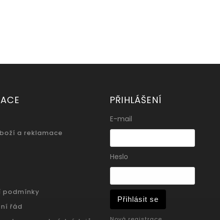
MACE
PŘIHLÁŠENÍ
E-mail
zboží a reklamace
Heslo
í podmínky
Přihlásit se
ní řád
Nová registrace