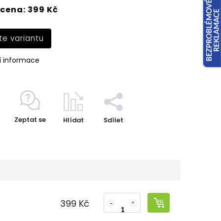
cena: 399 Kč
te variantu
í informace
Zeptat se
Hlídat
Sdílet
399 Kč