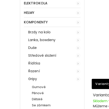
ELEKTROKOLA
HELMY
KOMPONENTY
Brzdy na kolo
Lanka, bowdeny
Duše
Středové složení
Řídítka
Řazení
Gripy
Variant
Gumové
Pěnové
Variant
Dětské
Skladem 
Se zámkem
Můžeme d