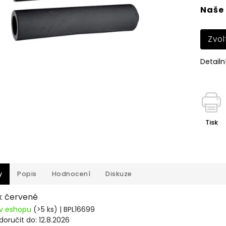
Naše 
Zvol
Detailn
Tisk
y
Popis
Hodnocení
Diskuze
a: červené
v eshopu
(>5 ks)
| BPL16699
oručit do:
12.8.2026