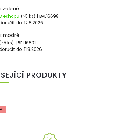
: zelené
v eshopu
(>5 ks)
| BPL16698
oručit do:
12.8.2026
a: modré
(>5 ks)
| BPL16801
oručit do:
11.8.2026
ISEJÍCÍ PRODUKTY
A