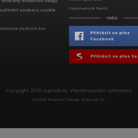
 ochrany osobních údajů
Zapomenuté heslo
oužívání souboru cookie
nebo
obsluze jízdních kol
Přihlásit se přes
Facebook
Přihlásit se přes 
Copyright 2026
Hupnakolo
. Všechna práva vyhrazena.
Vytvořil
Shoptet
| Design
Shoptak.cz.