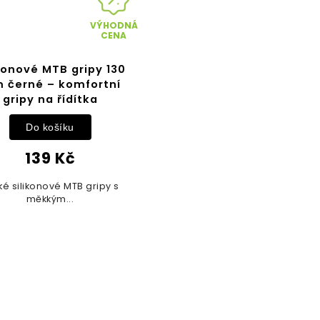
VÝHODNÁ
CENA
konové MTB gripy 130
 černé – komfortní
gripy na řídítka
Do košíku
139 Kč
ké silikonové MTB gripy s
měkkým...