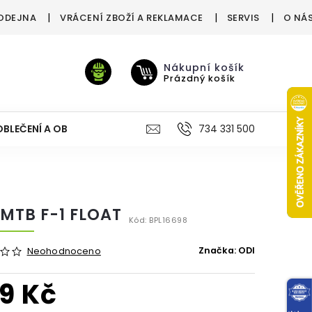
ODEJNA
VRÁCENÍ ZBOŽÍ A REKLAMACE
SERVIS
O NÁ
Nákupní košík
Prázdný košík
OBLEČENÍ A OBUV
VÝŽIVA
VÝPRODEJ %
734 331 500
TREN
 MTB F-1 FLOAT
Kód:
BPL16698
Značka:
ODI
Neohodnoceno
9 Kč