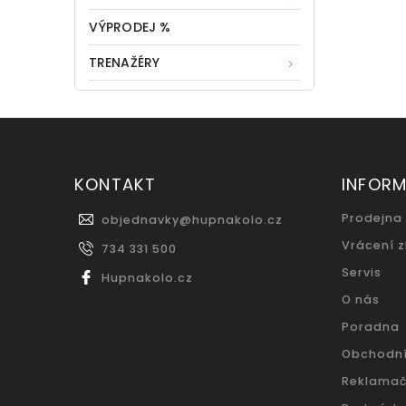
VÝPRODEJ %
TRENAŽÉRY
KONTAKT
INFOR
Prodejna
objednavky
@
hupnakolo.cz
Vrácení 
734 331 500
Servis
Hupnakolo.cz
O nás
Poradna
Obchodn
Reklamač