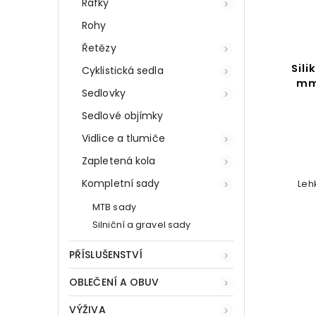
Ráfky
Rohy
Řetězy
Sili
Cyklistická sedla
mm
Sedlovky
Sedlové objímky
Vidlice a tlumiče
Zapletená kola
Kompletní sady
Leh
MTB sady
Silniční a gravel sady
PŘÍSLUŠENSTVÍ
OBLEČENÍ A OBUV
VÝŽIVA