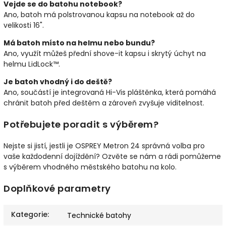
Vejde se do batohu notebook?
Ano, batoh má polstrovanou kapsu na notebook až do
velikosti 16".
Má batoh místo na helmu nebo bundu?
Ano, využít můžeš přední shove-it kapsu i skrytý úchyt na
helmu LidLock™.
Je batoh vhodný i do deště?
Ano, součástí je integrovaná Hi-Vis pláštěnka, která pomáhá
chránit batoh před deštěm a zároveň zvyšuje viditelnost.
Potřebujete poradit s výběrem?
Nejste si jistí, jestli je OSPREY Metron 24 správná volba pro
vaše každodenní dojíždění? Ozvěte se nám a rádi pomůžeme
s výběrem vhodného městského batohu na kolo.
Doplňkové parametry
Kategorie
:
Technické batohy