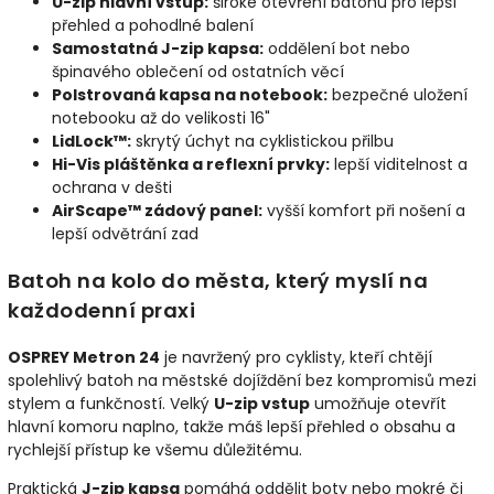
U-zip hlavní vstup:
široké otevření batohu pro lepší
přehled a pohodlné balení
Samostatná J-zip kapsa:
oddělení bot nebo
špinavého oblečení od ostatních věcí
Polstrovaná kapsa na notebook:
bezpečné uložení
notebooku až do velikosti 16"
LidLock™:
skrytý úchyt na cyklistickou přilbu
Hi-Vis pláštěnka a reflexní prvky:
lepší viditelnost a
ochrana v dešti
AirScape™ zádový panel:
vyšší komfort při nošení a
lepší odvětrání zad
Batoh na kolo do města, který myslí na
každodenní praxi
OSPREY Metron 24
je navržený pro cyklisty, kteří chtějí
spolehlivý batoh na městské dojíždění bez kompromisů mezi
stylem a funkčností. Velký
U-zip vstup
umožňuje otevřít
hlavní komoru naplno, takže máš lepší přehled o obsahu a
rychlejší přístup ke všemu důležitému.
Praktická
J-zip kapsa
pomáhá oddělit boty nebo mokré či