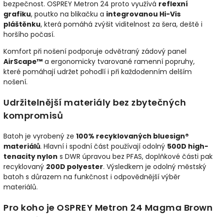
bezpečnost. OSPREY Metron 24 proto využívá
reflexní
grafiku
, poutko na blikačku a
integrovanou Hi-Vis
pláštěnku
, která pomáhá zvýšit viditelnost za šera, deště i
horšího počasí.
Komfort při nošení podporuje odvětraný zádový panel
AirScape™
a ergonomicky tvarované ramenní popruhy,
které pomáhají udržet pohodlí i při každodenním delším
nošení.
Udržitelnější materiály bez zbytečných
kompromisů
Batoh je vyrobený ze
100% recyklovaných bluesign®
materiálů
. Hlavní i spodní část používají odolný
500D high-
tenacity nylon
s DWR úpravou bez PFAS, doplňkové části pak
recyklovaný
200D polyester
. Výsledkem je odolný městský
batoh s důrazem na funkčnost i odpovědnější výběr
materiálů.
Pro koho je OSPREY Metron 24 Magma Brown