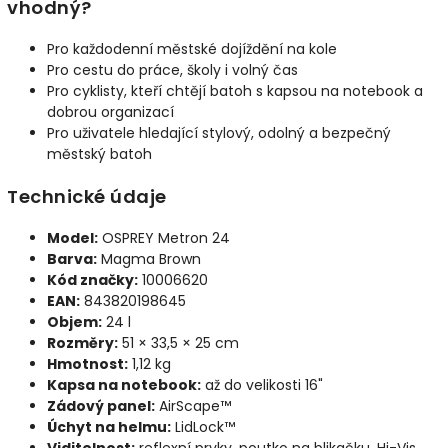
vhodný?
Pro každodenní městské dojíždění na kole
Pro cestu do práce, školy i volný čas
Pro cyklisty, kteří chtějí batoh s kapsou na notebook a
dobrou organizací
Pro uživatele hledající stylový, odolný a bezpečný
městský batoh
Technické údaje
Model:
OSPREY Metron 24
Barva:
Magma Brown
Kód značky:
10006620
EAN:
843820198645
Objem:
24 l
Rozměry:
51 × 33,5 × 25 cm
Hmotnost:
1,12 kg
Kapsa na notebook:
až do velikosti 16"
Zádový panel:
AirScape™
Úchyt na helmu:
LidLock™