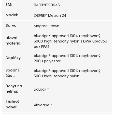
EAN
:
843820198645
Model
:
OSPREY Metron 24
Barva
:
Magma Brown
bluesign® approved 100% recyklovaný
Hlavní
500D high-tenacity nylon s DWR úpravou
materiál
:
bez PFAS
bluesign® approved 100% recyklovaný
Doplňky
:
200D polyester
Spodní
bluesign® approved 100% recyklovaný
část
:
500D high-tenacity nylon
Úchyt na
LidLock™
helmu
:
Zádový
AirScape™
panel
: