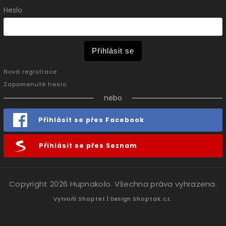
Heslo
Přihlásit se
Nová registrace
Zapomenuté heslo
nebo
Přihlásit se přes Facebook
Přihlásit se přes Seznam
Copyright 2026
Hupnakolo
. Všechna práva vyhrazena.
Vytvořil
Shoptet
| Design
Shoptak.cz.