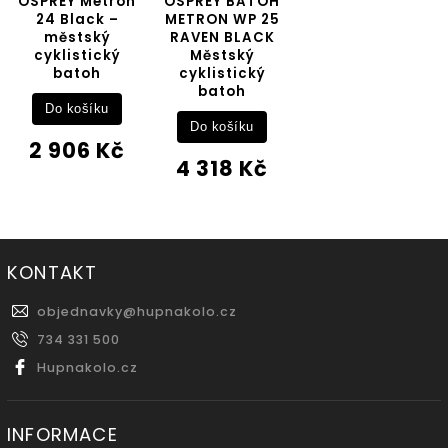
OSPREY Metron
OSPREY BATOH
24 Black –
METRON WP 25
městský
RAVEN BLACK
cyklistický
Městský
batoh
cyklistický
batoh
Do košíku
Do košíku
2 906 Kč
4 318 Kč
KONTAKT
objednavky
@
hupnakolo.cz
734 331 500
Hupnakolo.cz
INFORMACE