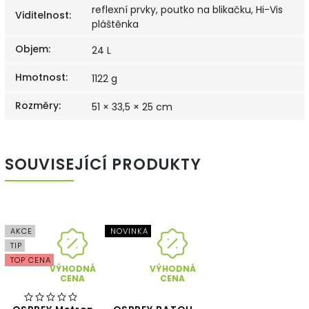
reflexní prvky, poutko na blikačku, Hi-Vis
Viditelnost
:
pláštěnka
Objem
:
24 L
Hmotnost
:
1122 g
Rozměry
:
51 × 33,5 × 25 cm
SOUVISEJÍCÍ PRODUKTY
AKCE
NOVINKA
TIP
TOP CENA
VÝHODNÁ
VÝHODNÁ
CENA
CENA