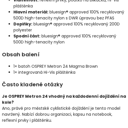
Viditelnost:
reflexní prvky, poutko na blikačku, Hi-Vis
pláštěnka
Hlavní materiál:
bluesign® approved 100% recyklovaný
500D high-tenacity nylon s DWR úpravou bez PFAS
Doplňky:
bluesign® approved 100% recyklovaný 200D
polyester
Spodní část:
bluesign® approved 100% recyklovaný
500D high-tenacity nylon
Obsah balení
1× batoh OSPREY Metron 24 Magma Brown
1× integrovaná Hi-Vis pláštěnka
Často kladené otázky
Je OSPREY Metron 24 vhodný na každodenní dojíždění na
kole?
Ano, právě pro městské cyklistické dojíždění je tento model
navržený. Nabízí dobrou organizaci, kapsu na notebook,
reflexní prvky i pláštěnku.