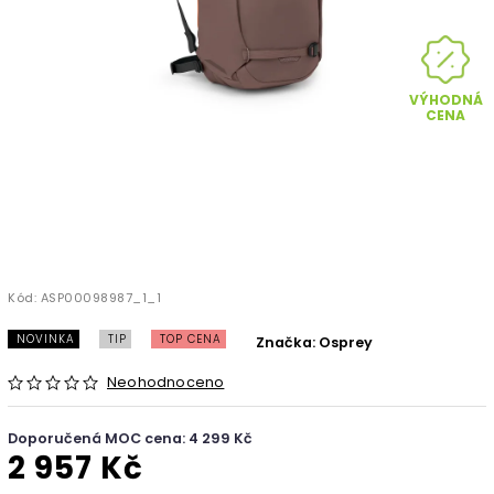
VÝHODNÁ
CENA
Kód:
ASP00098987_1_1
NOVINKA
TIP
TOP CENA
Značka:
Osprey
Neohodnoceno
Doporučená MOC cena: 4 299 Kč
2 957 Kč