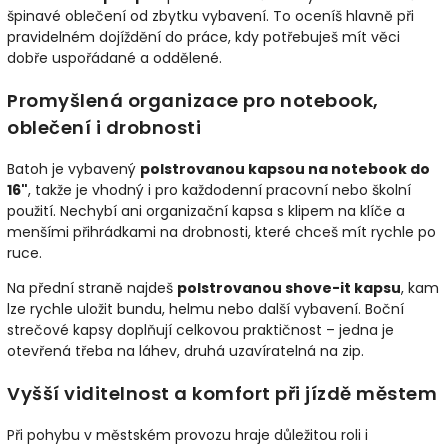
špinavé oblečení od zbytku vybavení. To oceníš hlavně při
pravidelném dojíždění do práce, kdy potřebuješ mít věci
dobře uspořádané a oddělené.
Promyšlená organizace pro notebook,
oblečení i drobnosti
Batoh je vybavený
polstrovanou kapsou na notebook do
16"
, takže je vhodný i pro každodenní pracovní nebo školní
použití. Nechybí ani organizační kapsa s klipem na klíče a
menšími přihrádkami na drobnosti, které chceš mít rychle po
ruce.
Na přední straně najdeš
polstrovanou shove-it kapsu
, kam
lze rychle uložit bundu, helmu nebo další vybavení. Boční
strečové kapsy doplňují celkovou praktičnost – jedna je
otevřená třeba na láhev, druhá uzavíratelná na zip.
Vyšší viditelnost a komfort při jízdě městem
Při pohybu v městském provozu hraje důležitou roli i