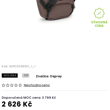
VÝHODNÁ
CENA
Kód:
ASP00098991_1_1
NOVINKA
TIP
Značka:
Osprey
Neohodnoceno
Doporučená MOC cena: 3 799 Kč
2 626 Kč