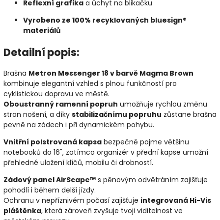
Reflexní grafika
a úchyt na blikačku
Vyrobeno ze 100% recyklovaných bluesign®
materiálů
Detailní popis:
Brašna
Metron Messenger 18 v barvě Magma Brown
kombinuje elegantní vzhled s plnou funkčností pro
cyklistickou dopravu ve městě.
Oboustranný ramenní popruh
umožňuje rychlou změnu
stran nošení, a díky
stabilizačnímu popruhu
zůstane brašna
pevně na zádech i při dynamickém pohybu.
Vnitřní polstrovaná kapsa
bezpečně pojme většinu
notebooků do 16", zatímco organizér v přední kapse umožní
přehledné uložení klíčů, mobilu či drobností.
Zádový panel AirScape™
s pěnovým odvětráním zajišťuje
pohodlí i během delší jízdy.
Ochranu v nepříznivém počasí zajišťuje
integrovaná Hi-Vis
pláštěnka
, která zároveň zvyšuje tvoji viditelnost ve