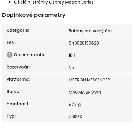
Oficiální stránky Osprey Metron Series
Doplňkové parametry
Kategorie
:
Batohy pro volný čas
EAN
:
843820199628
?
Objem batohu
:
18 l
Rezervoár
:
Ne
Platforma
:
METRON MESSENGER
Barva
:
MAGMA BROWN
Hmotnost
:
877 g
Typ
:
UNISEX