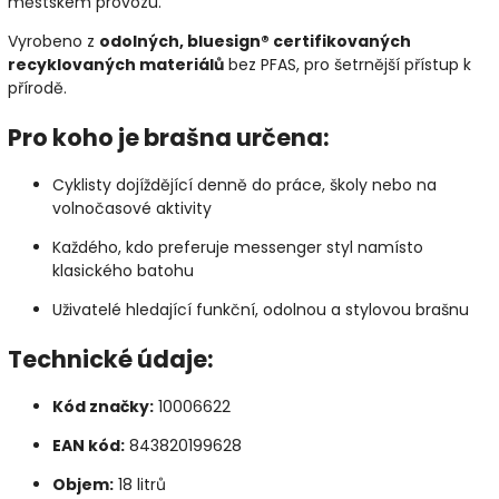
městském provozu.
Vyrobeno z
odolných, bluesign® certifikovaných
recyklovaných materiálů
bez PFAS, pro šetrnější přístup k
přírodě.
Pro koho je brašna určena:
Cyklisty dojíždějící denně do práce, školy nebo na
volnočasové aktivity
Každého, kdo preferuje messenger styl namísto
klasického batohu
Uživatelé hledající funkční, odolnou a stylovou brašnu
Technické údaje:
Kód značky:
10006622
EAN kód:
843820199628
Objem:
18 litrů