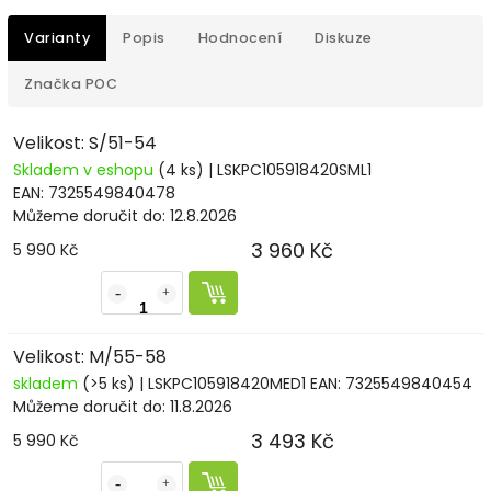
Varianty
Popis
Hodnocení
Diskuze
Značka
POC
Velikost: S/51-54
Skladem v eshopu
(4 ks)
| LSKPC105918420SML1
EAN:
7325549840478
Můžeme doručit do:
12.8.2026
3 960 Kč
5 990 Kč
Velikost: M/55-58
skladem
(>5 ks)
| LSKPC105918420MED1
EAN:
7325549840454
Můžeme doručit do:
11.8.2026
3 493 Kč
5 990 Kč