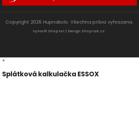
Copyright 2026
Hupnakolo
. Všechna práva vyhrazena.
Vytvořil
Shoptet
| Design
Shoptak.cz.
×
Splátková kalkulačka ESSOX