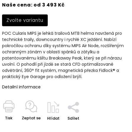
Naše cena: od 3 493 Kč
Zvolte variantu
POC Cularis MIPS je lehká trailová MTB helma navržená pro
technické traily, downcountry i rychlé XC ježdění. Nabízí
pokročilou ochranu díky systému MIPS Air Node, rozšířeným
ochranným zónám v oblasti spánků a zátylku a
patentovanému kšiltu Breakaway Peak, který se při nárazu
uvolní. O pohodlí při jízdě se stará CFD optimalizované
odvětrání, 360° fit systém, magnetická přezka Fidlock® a
praktický Eye Garage pro odložení brýlí.
Detailní informace
Tisk
Zeptat se
Hlídat
Sdílet