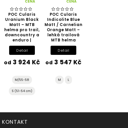
CENA
CENA
POC Cularis
POC Cularis
Uranium Black
Indicolite Blue
Matt – MTB
Matt / Carnelian
helma pro trail,
Orange Matt –
downcountry a
lehká trailová
enduro |
MTB helma
Detail
Detail
3 924 Kč
3 547 Kč
od
od
M/55-58
M
L
S (51-54 cm)
KONTAKT