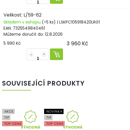
Velikost: L/59-62
Skladem v eshopu
(>5 ks)
| LSKPC105918420LRG1
EAN:
7325549840461
Můžeme doručit do:
12.8.2026
3 960 Kč
5 990 Kč
SOUVISEJÍCÍ PRODUKTY
AKCE
NOVINKA
TIP
TIP
TOP CENA
TOP CENA
VÝHODNÁ
VÝHODNÁ