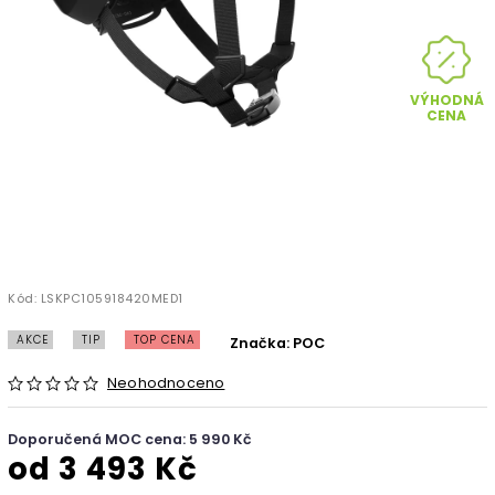
VÝHODNÁ
CENA
Kód:
LSKPC105918420MED1
AKCE
TIP
TOP CENA
Značka:
POC
Neohodnoceno
Doporučená MOC cena: 5 990 Kč
od
3 493 Kč