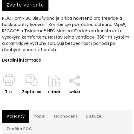
Zvolte variantu
POC Fornix BC Bleu/Blanc je přilba navržená pro freeride a
backcountry lyžování. Kombinuje pokročilou ochranu Mips®,
RECCO® a Twiceme® NFC Medical ID s lehkou konstrukcí a
vysokým komfortem. Nastavitelná ventilace, 360° fit systém
a aramidové výztuhy zaručují bezpečnost i pohodlí při
dlouhých dnech v horách.
Detailní informace
Tisk
Zeptat se
Hlídat
Sdílet
Varianty
Popis
Hodnocení
Diskuze
Značka
POC