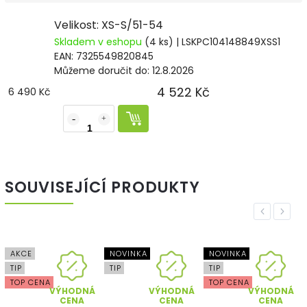
Velikost: XS-S/51-54
Skladem v eshopu
(4 ks)
| LSKPC104148849XSS1
EAN:
7325549820845
Můžeme doručit do:
12.8.2026
4 522 Kč
6 490 Kč
SOUVISEJÍCÍ PRODUKTY
Previous
Next
AKCE
NOVINKA
NOVINKA
TIP
TIP
TIP
TOP CENA
TOP CENA
VÝHODNÁ
VÝHODNÁ
VÝHODNÁ
CENA
CENA
CENA