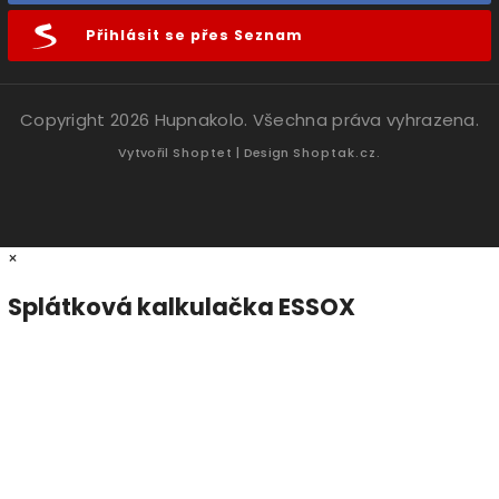
Přihlásit se přes Seznam
Copyright 2026
Hupnakolo
. Všechna práva vyhrazena.
Vytvořil
Shoptet
| Design
Shoptak.cz.
×
Splátková kalkulačka ESSOX