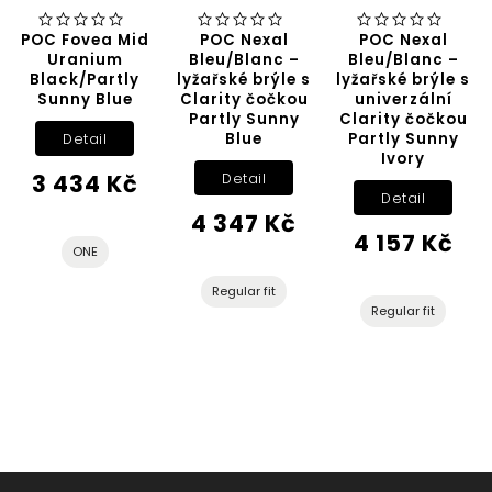
POC Fovea Mid
POC Nexal
POC Nexal
Uranium
Bleu/Blanc –
Bleu/Blanc –
Black/Partly
lyžařské brýle s
lyžařské brýle s
Sunny Blue
Clarity čočkou
univerzální
Partly Sunny
Clarity čočkou
Blue
Partly Sunny
Detail
Ivory
3 434 Kč
Detail
Detail
4 347 Kč
4 157 Kč
ONE
Regular fit
Regular fit