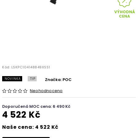
VÝHODNÁ
CENA
Kód:
LSKPC104148849XSS1
NOVINKA
TIP
Značka:
POC
Neohodnoceno
Doporučená MOC cena: 6 490 Kč
4 522 Kč
Naše cena: 4 522 Kč