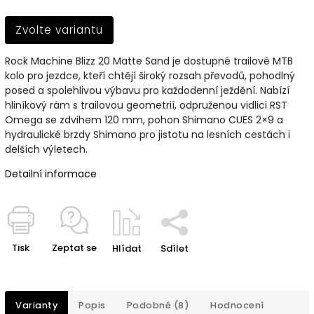
Zvolte variantu
Rock Machine Blizz 20 Matte Sand je dostupné trailové MTB
kolo pro jezdce, kteří chtějí široký rozsah převodů, pohodlný
posed a spolehlivou výbavu pro každodenní ježdění. Nabízí
hliníkový rám s trailovou geometrií, odpruženou vidlici RST
Omega se zdvihem 120 mm, pohon Shimano CUES 2×9 a
hydraulické brzdy Shimano pro jistotu na lesních cestách i
delších výletech.
Detailní informace
Tisk
Zeptat se
Hlídat
Sdílet
Varianty
Popis
Podobné (8)
Hodnocení