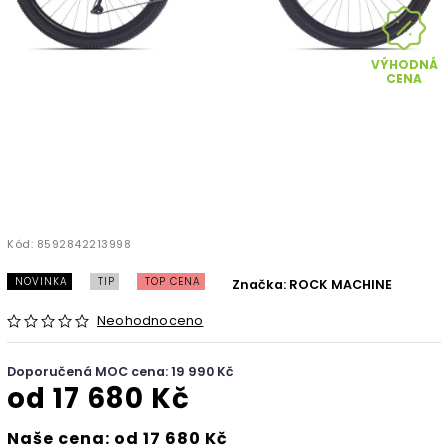
VÝHODNÁ
CENA
Kód:
8592842213998
NOVINKA
TIP
TOP CENA
Značka:
ROCK MACHINE
Neohodnoceno
Doporučená MOC cena: 19 990 Kč
od
17 680 Kč
Naše cena: od 17 680 Kč