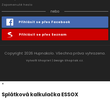
Zapomenuté heslo
nebo
Přihlásit se přes Facebook
Přihlásit se přes Seznam
Copyright 2026
Hupnakolo
. Všechna práva vyhrazena.
Vytvořil
Shoptet
| Design
Shoptak.cz.
×
Splátková kalkulačka ESSOX