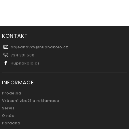
KONTAKT
objednavky
@
hupnakolo.cz
734 331 500
Hupnakolo.cz
INFORMACE
Prodejna
Vrácení zboží a reklamace
Servis
O nás
Poradna