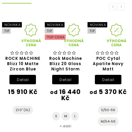
Previous
Next
NOVINKA
NOVINKA
NOVINKA
TIP
TIP
TIP
TOP CENA
VÝHODNÁ
VÝHODNÁ
VÝHODNÁ
CENA
CENA
CENA
ROCK MACHINE
Rock Machine
POC Cytal
Blizz 10 Matte
Blizz 20 Gloss
Apatite Navy
Zircon Blue
Night Storm
Matt
Detail
Detail
Detail
15 910 Kč
16 440
5 370 Kč
od
od
Kč
21.0" (XL)
S/50-56
S
M
L
M/54-59
+ další