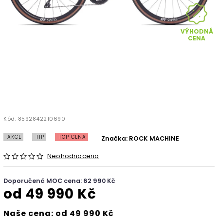
VÝHODNÁ
CENA
Kód:
8592842210690
AKCE
TIP
TOP CENA
Značka:
ROCK MACHINE
Neohodnoceno
Doporučená MOC cena: 62 990 Kč
od
49 990 Kč
Naše cena: od 49 990 Kč