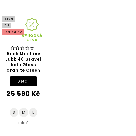
AKCE
TIP
TOP CENA
VÝHODNÁ
CENA
Rock Machine
Lukk 40 Gravel
kolo Gloss
Granite Green
Detail
25 590 Kč
S
M
L
+ další