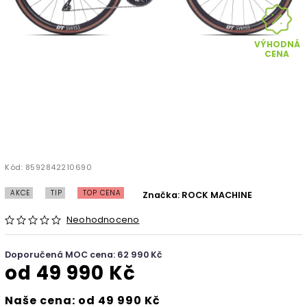
VÝHODNÁ
CENA
Kód:
8592842210690
AKCE
TIP
TOP CENA
Značka:
ROCK MACHINE
Neohodnoceno
Doporučená MOC cena: 62 990 Kč
od
49 990 Kč
Naše cena: od 49 990 Kč