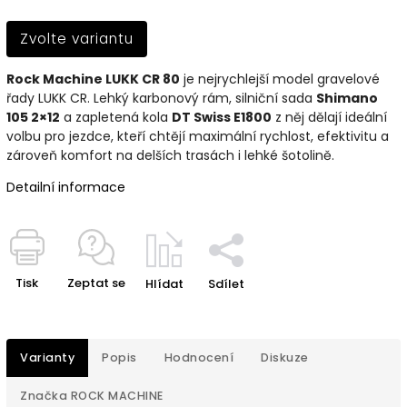
Zvolte variantu
Rock Machine LUKK CR 80
je nejrychlejší model gravelové
řady LUKK CR. Lehký karbonový rám, silniční sada
Shimano
105 2×12
a zapletená kola
DT Swiss E1800
z něj dělají ideální
volbu pro jezdce, kteří chtějí maximální rychlost, efektivitu a
zároveň komfort na delších trasách i lehké šotolině.
Detailní informace
Tisk
Zeptat se
Hlídat
Sdílet
Varianty
Popis
Hodnocení
Diskuze
Značka
ROCK MACHINE