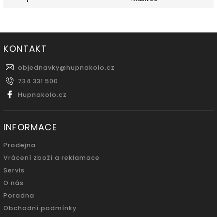
KONTAKT
objednavky
@
hupnakolo.cz
734 331 500
Hupnakolo.cz
INFORMACE
Prodejna
Vrácení zboží a reklamace
Servis
O nás
Poradna
Obchodní podmínky