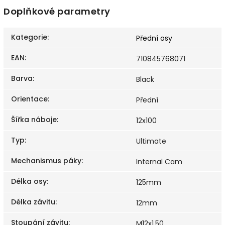
Doplňkové parametry
Kategorie
:
Přední osy
EAN
:
710845768071
Barva
:
Black
Orientace
:
Přední
Šířka náboje
:
12x100
Typ
:
Ultimate
Mechanismus páky
:
Internal Cam
Délka osy
:
125mm
Délka závitu
:
12mm
Stoupání závitu
:
M12x1.50