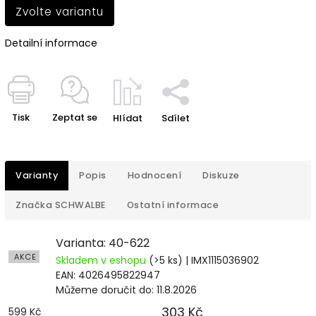
Zvolte variantu
Detailní informace
Tisk
Zeptat se
Hlídat
Sdílet
Varianty
Popis
Hodnocení
Diskuze
Značka
SCHWALBE
Ostatní informace
Varianta: 40-622
AKCE
Skladem v eshopu
(>5 ks)
| IMX1115036902
EAN:
4026495822947
Můžeme doručit do:
11.8.2026
303 Kč
599 Kč