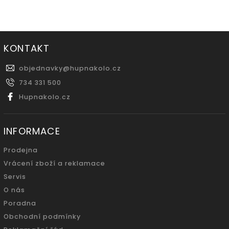
KONTAKT
objednavky
@
hupnakolo.cz
734 331 500
Hupnakolo.cz
INFORMACE
Prodejna
Vrácení zboží a reklamace
Servis
O nás
Poradna
Obchodní podmínky