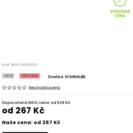
VÝHODNÁ
CENA
Kód:
IMX1114936902
AKCE
TOP CENA
Značka:
SCHWALBE
Neohodnoceno
Doporučená MOC cena: od 529 Kč
od
267 Kč
Naše cena: od 267 Kč