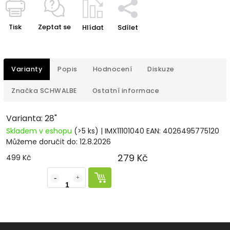
Tisk
Zeptat se
Hlídat
Sdílet
Varianty
Popis
Hodnocení
Diskuze
Značka
SCHWALBE
Ostatní informace
Varianta: 28"
Skladem v eshopu
(>5 ks)
| IMX11101040
EAN:
4026495775120
Můžeme doručit do:
12.8.2026
279 Kč
499 Kč