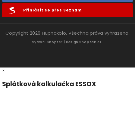
Přihlásit se přes Seznam
Copyright 2026
Hupnakolo
. Všechna práva vyhrazena.
Vytvořil
Shoptet
| Design
Shoptak.cz.
×
Splátková kalkulačka ESSOX