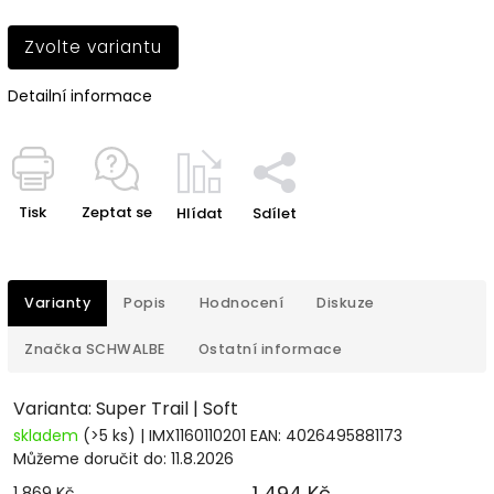
Zvolte variantu
Detailní informace
Tisk
Zeptat se
Hlídat
Sdílet
Varianty
Popis
Hodnocení
Diskuze
Značka
SCHWALBE
Ostatní informace
Varianta: Super Trail | Soft
skladem
(>5 ks)
| IMX1160110201
EAN:
4026495881173
Můžeme doručit do:
11.8.2026
1 494 Kč
1 869 Kč