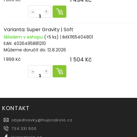
Varianta: Super Gravity | Soft
Skladem v eshopu
(>5 ks)
| IMX1165404801
EAN:
4026495881210
Můžeme doručit do:
12.8.2026
1 504 Kč
1 899 Kč
KONTAKT
objednavky
@
hupnakolo.cz
734 331 500