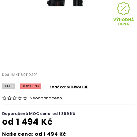
VÝHODNÁ
CENA
Kód:
IMX1160110201
AKCE
TOP CENA
Značka:
SCHWALBE
Neohodnoceno
Doporučená MOC cena: od 1 869 Kč
od
1 494 Kč
Naše cena: od 1 494 Kč