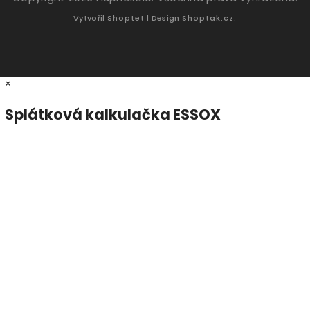
Vytvořil
Shoptet
| Design
Shoptak.cz.
×
Splátková kalkulačka ESSOX