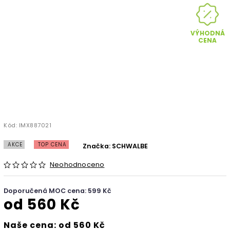
VÝHODNÁ
CENA
Kód:
IMX887021
AKCE
TOP CENA
Značka:
SCHWALBE
Neohodnoceno
Doporučená MOC cena: 599 Kč
od
560 Kč
Naše cena: od 560 Kč