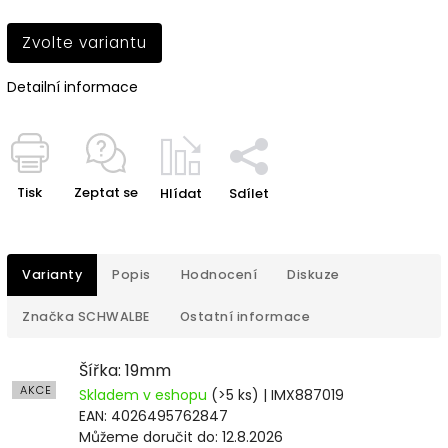
Zvolte variantu
Detailní informace
Tisk
Zeptat se
Hlídat
Sdílet
Varianty
Popis
Hodnocení
Diskuze
Značka
SCHWALBE
Ostatní informace
Šířka: 19mm
AKCE
Skladem v eshopu
(>5 ks)
| IMX887019
EAN:
4026495762847
Můžeme doručit do:
12.8.2026