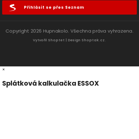
Přihlásit se přes Seznam
Copyright 2026
Hupnakolo
. Všechna práva vyhrazena.
Vytvořil
Shoptet
| Design
Shoptak.cz.
×
Splátková kalkulačka ESSOX