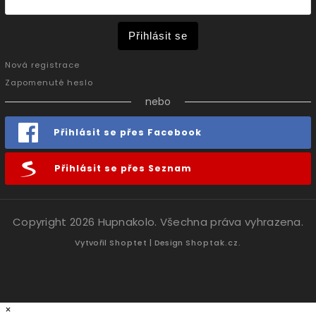
Přihlásit se
Nová registrace
Zapomenuté heslo
nebo
Přihlásit se přes Facebook
Přihlásit se přes Seznam
Copyright 2026
Hupnakolo
. Všechna práva vyhrazena.
Vytvořil
Shoptet
| Design
Shoptak.cz.
×