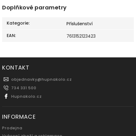
Doplňkové parametry
Kategorie
:
Příslušenství
EAN
:
7613152123423
KONTAKT
objednavky
@
hupnakolo.cz
734 331 500
Hupnakolo.cz
INFORMACE
Prodejna
Vrácení zboží a reklamace