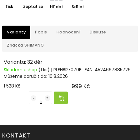
Tisk
Zeptat se
Hlídat
Sdílet
Varianty
Popis
Hodnocení
Diskuze
Značka
SHIMANO
Varianta: 32 děr
Skladem eshop
(1 ks)
| PLEHBR7070BL
EAN:
4524667885726
Můžeme doručit do:
10.8.2026
999 Kč
1 528 Kč
KONTAKT