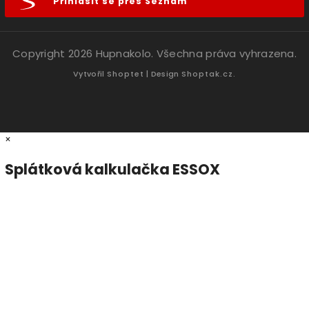
Přihlásit se přes Seznam
Copyright 2026
Hupnakolo
. Všechna práva vyhrazena.
Vytvořil
Shoptet
| Design
Shoptak.cz.
×
Splátková kalkulačka ESSOX