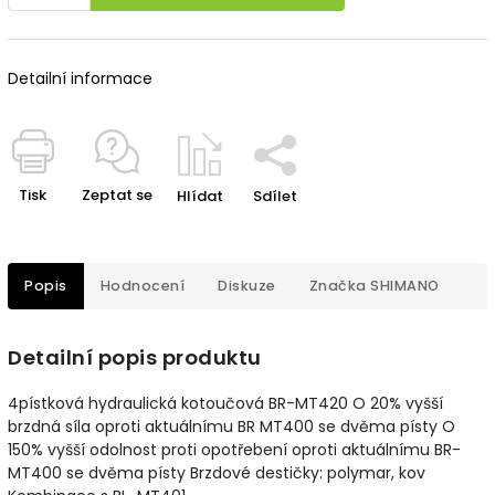
Detailní informace
Tisk
Zeptat se
Hlídat
Sdílet
Popis
Hodnocení
Diskuze
Značka
SHIMANO
Detailní popis produktu
4pístková hydraulická kotoučová BR-MT420 O 20% vyšší
brzdná síla oproti aktuálnímu BR MT400 se dvěma písty O
150% vyšší odolnost proti opotřebení oproti aktuálnímu BR-
MT400 se dvěma písty Brzdové destičky: polymar, kov