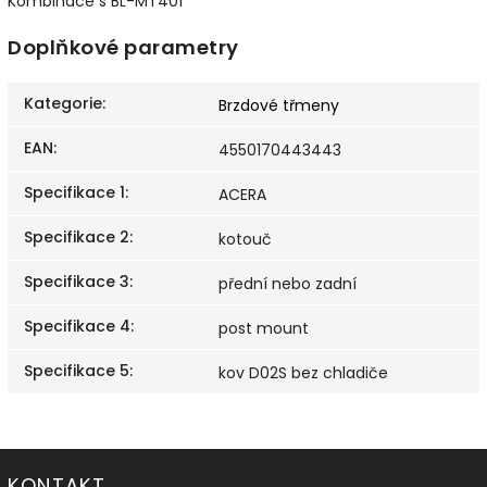
Kombinace s BL-MT401
Doplňkové parametry
Kategorie
:
Brzdové třmeny
EAN
:
4550170443443
Specifikace 1
:
ACERA
Specifikace 2
:
kotouč
Specifikace 3
:
přední nebo zadní
Specifikace 4
:
post mount
Specifikace 5
:
kov D02S bez chladiče
KONTAKT