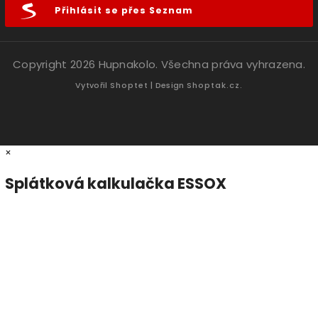
Přihlásit se přes Seznam
Copyright 2026
Hupnakolo
. Všechna práva vyhrazena.
Vytvořil
Shoptet
| Design
Shoptak.cz.
×
Splátková kalkulačka ESSOX