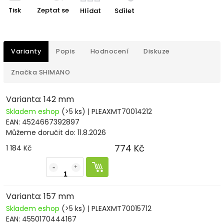
Tisk
Zeptat se
Hlídat
Sdílet
Varianty
Popis
Hodnocení
Diskuze
Značka
SHIMANO
Varianta: 142 mm
Skladem eshop
(>5 ks)
| PLEAXMT70014212
EAN:
4524667392897
Můžeme doručit do:
11.8.2026
774 Kč
1 184 Kč
Varianta: 157 mm
Skladem eshop
(>5 ks)
| PLEAXMT70015712
EAN:
4550170444167