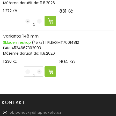
Můžeme doručit do:
11.8.2026
831 Kč
1 272 Kč
Varianta: 148 mm
Skladem eshop
(>5 ks)
| PLEAXMT70014812
EAN:
4524667392903
Můžeme doručit do:
11.8.2026
804 Kč
1 230 Kč
KONTAKT
objednavky
@
hupnakolo.cz