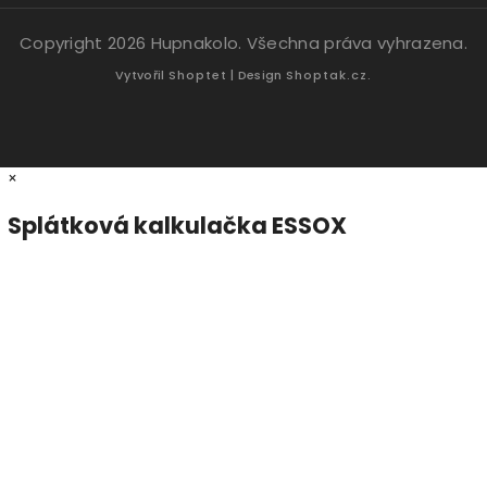
Copyright 2026
Hupnakolo
. Všechna práva vyhrazena.
Vytvořil
Shoptet
| Design
Shoptak.cz.
×
Splátková kalkulačka ESSOX