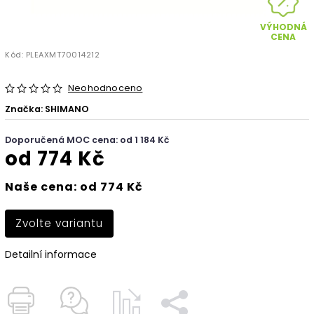
VÝHODNÁ
CENA
Kód:
PLEAXMT70014212
Neohodnoceno
Značka:
SHIMANO
Doporučená MOC cena: od 1 184 Kč
od
774 Kč
Naše cena: od 774 Kč
Zvolte variantu
Detailní informace