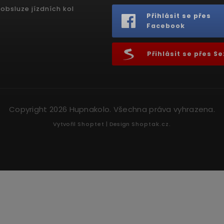
obsluze jízdních kol
Přihlásit se přes
Facebook
Přihlásit se přes 
Copyright 2026
Hupnakolo
. Všechna práva vyhrazena.
Vytvořil
Shoptet
| Design
Shoptak.cz.