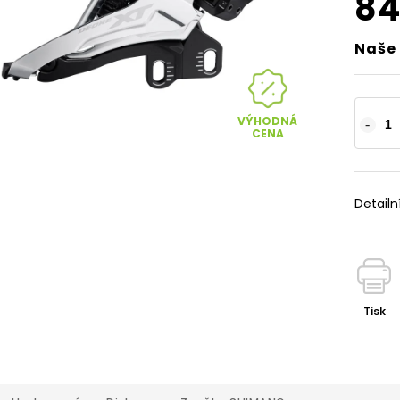
84
Naše 
VÝHODNÁ
CENA
Detailn
Tisk