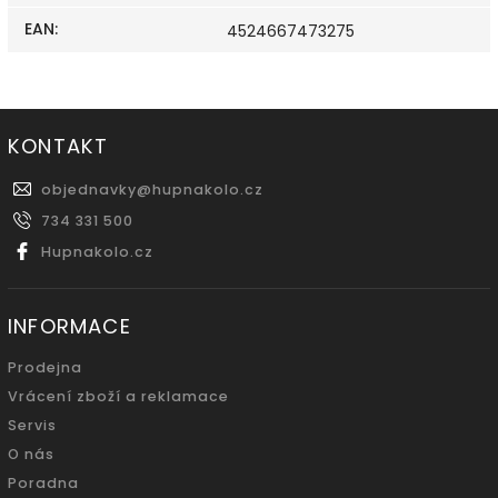
EAN
:
4524667473275
KONTAKT
objednavky
@
hupnakolo.cz
734 331 500
Hupnakolo.cz
INFORMACE
Prodejna
Vrácení zboží a reklamace
Servis
O nás
Poradna