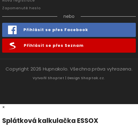
Nová registrace
Zapomenuté heslo
nebo
Přihlásit se přes Facebook
Přihlásit se přes Seznam
Copyright 2026
Hupnakolo
. Všechna práva vyhrazena.
Vytvořil
Shoptet
| Design
Shoptak.cz.
×
Splátková kalkulačka ESSOX