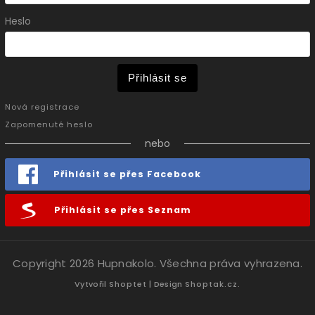
Heslo
Přihlásit se
Nová registrace
Zapomenuté heslo
nebo
Přihlásit se přes Facebook
Přihlásit se přes Seznam
Copyright 2026
Hupnakolo
. Všechna práva vyhrazena.
Vytvořil
Shoptet
| Design
Shoptak.cz.