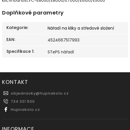
klíčVhodnost:FC-E8050/E8000/E7000/E6100/E5000
Doplňkové parametry
Kategorie
:
Nářadí na kliky a středové složení
EAN
:
4524667517993
Specifikace 1
:
STePS nářadí
KONTAKT
objednavky
@
hupnakolo.cz
734 331 500
Hupnakolo.cz
INFORMACE