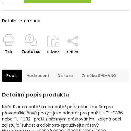
Detailní informace
Tisk
Zeptat se
Hlídat
Sdílet
Popis
Hodnocení
Diskuze
Značka
SHIMANO
Detailní popis produktu
Nářadí pro montáž a demontáž pojistného kroužku pro
převodníkKlíčové prvky:- jako adaptér pro použití s TL-FC36
nebo TL-FC32- profil s přesným drážkováním- kalená ocel
zajišťující tuhost a odolnostNepoužívejte rázový