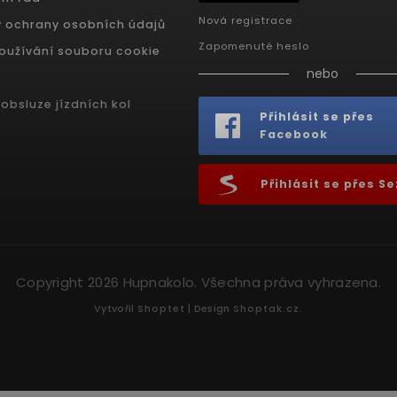
Nová registrace
 ochrany osobních údajů
Zapomenuté heslo
oužívání souboru cookie
nebo
obsluze jízdních kol
Přihlásit se přes
Facebook
Přihlásit se přes 
Copyright 2026
Hupnakolo
. Všechna práva vyhrazena.
Vytvořil
Shoptet
| Design
Shoptak.cz.