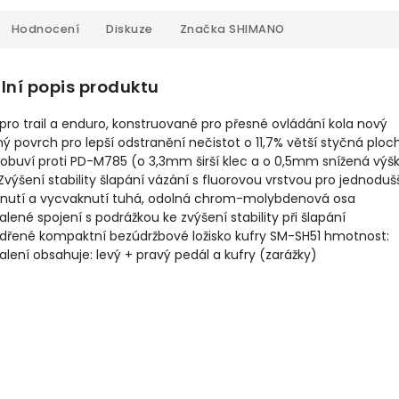
Hodnocení
Diskuze
Značka
SHIMANO
lní popis produktu
pro trail a enduro, konstruované pro přesné ovládání kola nový
ý povrch pro lepší odstranění nečistot o 11,7% větší styčná ploc
obuví proti PD-M785 (o 3,3mm širší klec a o 0,5mm snížená výš
Zvýšení stability šlapání vázání s fluorovou vrstvou pro jednoduš
nutí a vycvaknutí tuhá, odolná chrom-molybdenová osa
lené spojení s podrážkou ke zvýšení stability při šlapání
dřené kompaktní bezúdržbové ložisko kufry SM-SH51 hmotnost:
lení obsahuje: levý + pravý pedál a kufry (zarážky)