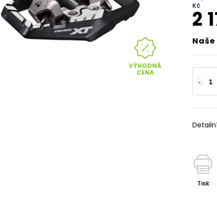
Kč
2 
Naše 
VÝHODNÁ
CENA
Detailn
Tisk