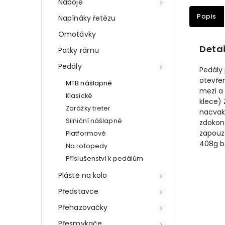
Náboje
Popis
Napínáky řetězu
Omotávky
Detai
Patky rámu
Pedály
Pedály 
otevřen
MTB nášlapné
mezi a 
Klasické
klece) 
Zarážky treter
nacvak
Silniční nášlapné
zdokona
zapouz
Platformové
408g ba
Na rotopedy
Příslušenství k pedálům
Pláště na kolo
Představce
Přehazovačky
Přesmykače