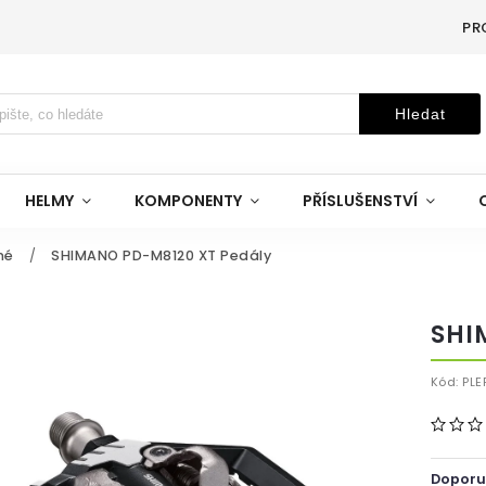
PR
Hledat
HELMY
KOMPONENTY
PŘÍSLUŠENSTVÍ
né
/
SHIMANO PD-M8120 XT Pedály
SHI
Kód:
PLE
Doporu