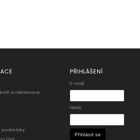
MACE
PŘIHLÁŠENÍ
E-mail
zboží a reklamace
Heslo
í podmínky
Přihlásit se
ní řád