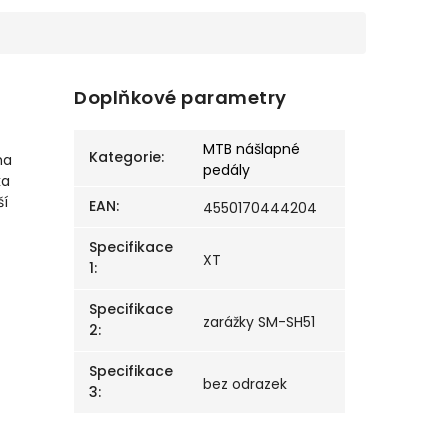
Doplňkové parametry
MTB nášlapné
Kategorie
:
ha
pedály
ka
ší
EAN
:
4550170444204
Specifikace
XT
1
:
Specifikace
zarážky SM-SH51
2
:
Specifikace
bez odrazek
3
: