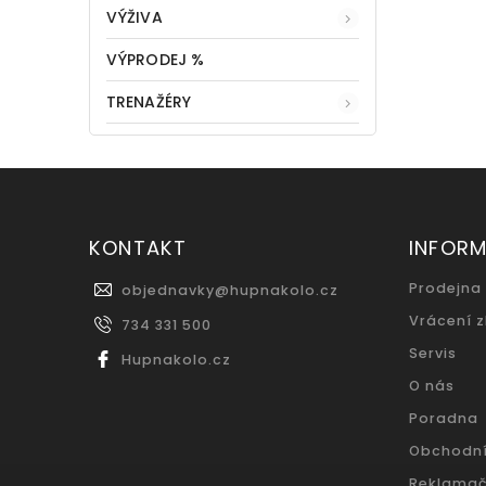
VÝŽIVA
VÝPRODEJ %
TRENAŽÉRY
KONTAKT
INFOR
Prodejna
objednavky
@
hupnakolo.cz
Vrácení 
734 331 500
Servis
Hupnakolo.cz
O nás
Poradna
Obchodn
Reklamač