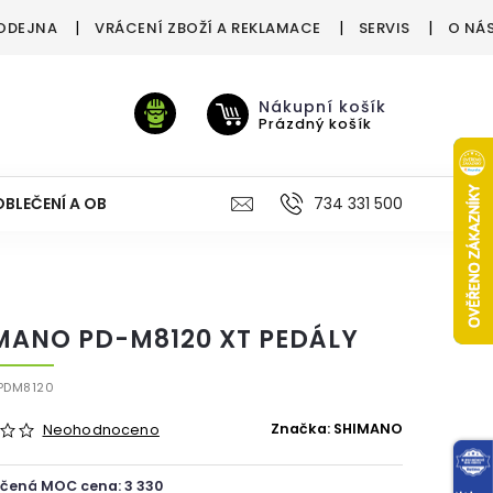
ODEJNA
VRÁCENÍ ZBOŽÍ A REKLAMACE
SERVIS
O NÁ
Nákupní košík
Prázdný košík
OBLEČENÍ A OBUV
VÝŽIVA
VÝPRODEJ %
734 331 500
TREN
MANO PD-M8120 XT PEDÁLY
PDM8120
Značka:
SHIMANO
Neohodnoceno
čená MOC cena: 3 330