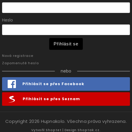
Heslo
Přihlásit se
Nová registrace
Zapomenuté heslo
nebo
Přihlásit se přes Facebook
Přihlásit se přes Seznam
Copyright 2026
Hupnakolo
. Všechna práva vyhrazena.
Vytvořil
Shoptet
| Design
Shoptak.cz.