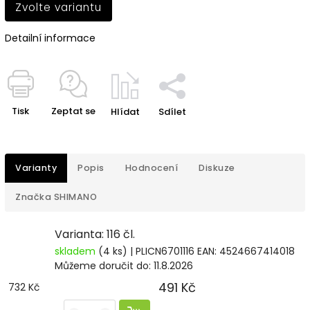
Zvolte variantu
Detailní informace
Tisk
Zeptat se
Hlídat
Sdílet
Varianty
Popis
Hodnocení
Diskuze
Značka
SHIMANO
Varianta: 116 čl.
skladem
(4 ks)
| PLICN6701116
EAN:
4524667414018
Můžeme doručit do:
11.8.2026
491 Kč
732 Kč