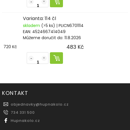
Varianta: 114 čl
skladem
(>5 ks)
| PLICN6701114
EAN:
4524667414049
Můžeme doručit do:
11.8.2026
483 Kč
720 Kč
KONTAKT
objednavky
@
hupnakolo.cz
734 331 500
Hupnakolo.cz