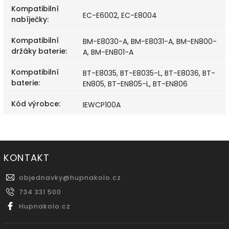
Kompatibilní
EC-E6002, EC-E8004
nabíječky
:
Kompatibilní
BM-E8030-A, BM-E8031-A, BM-EN800-
držáky baterie
:
A, BM-EN801-A
Kompatibilní
BT-E8035, BT-E8035-L, BT-E8036, BT-
baterie
:
EN805, BT-EN805-L, BT-EN806
Kód výrobce
:
IEWCP100A
KONTAKT
objednavky
@
hupnakolo.cz
734 331 500
Hupnakolo.cz