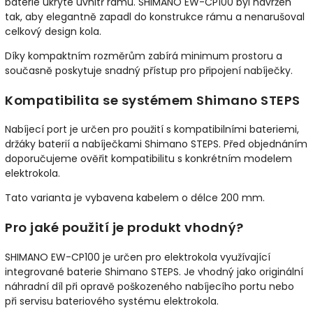
baterie ukryté uvnitř rámu. SHIMANO EW-CP100 byl navržen
tak, aby elegantně zapadl do konstrukce rámu a nenarušoval
celkový design kola.
Díky kompaktním rozměrům zabírá minimum prostoru a
současně poskytuje snadný přístup pro připojení nabíječky.
Kompatibilita se systémem Shimano STEPS
Nabíjecí port je určen pro použití s kompatibilními bateriemi,
držáky baterií a nabíječkami Shimano STEPS. Před objednáním
doporučujeme ověřit kompatibilitu s konkrétním modelem
elektrokola.
Tato varianta je vybavena kabelem o délce 200 mm.
Pro jaké použití je produkt vhodný?
SHIMANO EW-CP100 je určen pro elektrokola využívající
integrované baterie Shimano STEPS. Je vhodný jako originální
náhradní díl při opravě poškozeného nabíjecího portu nebo
při servisu bateriového systému elektrokola.