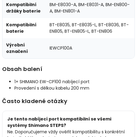
Kompatibilní
BM-E8030-A, BM-E8031-A, BM-EN800-
držáky baterie
A, BM-EN801-A
Kompatibilní
BT-E8035, BT-E8035-L, BT-E8036, BT-
baterie
EN805, BT-EN805-L, BT-EN806
Výrobní
IEWCP100A
označení
Obsah balení
1× SHIMANO EW-CP100 nabíjecí port
Provedení s délkou kabelu 200 mm
Často kladené otázky
Je tento nabíjecí port kompatibilní se všemi
systémy Shimano STEPS?
Ne. Doporučujeme vždy ověřit kompatibilitu s konkrétní