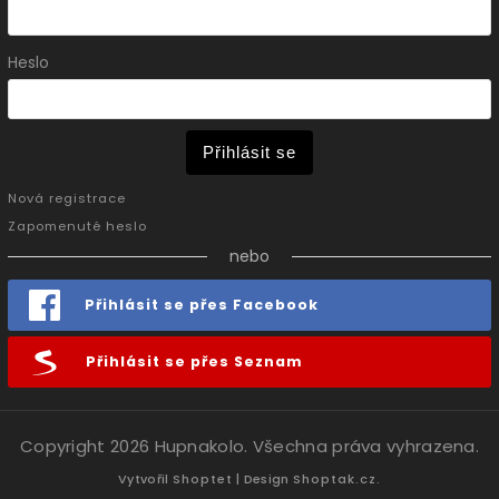
Heslo
Přihlásit se
Nová registrace
Zapomenuté heslo
nebo
Přihlásit se přes Facebook
Přihlásit se přes Seznam
Copyright 2026
Hupnakolo
. Všechna práva vyhrazena.
Vytvořil
Shoptet
| Design
Shoptak.cz.