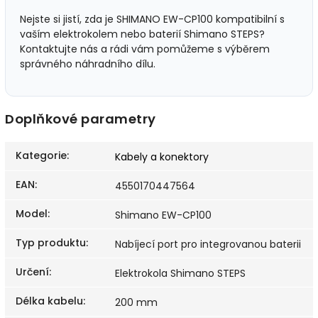
Nejste si jistí, zda je SHIMANO EW-CP100 kompatibilní s
vaším elektrokolem nebo baterií Shimano STEPS?
Kontaktujte nás a rádi vám pomůžeme s výběrem
správného náhradního dílu.
Doplňkové parametry
Kategorie
:
Kabely a konektory
EAN
:
4550170447564
Model
:
Shimano EW-CP100
Typ produktu
:
Nabíjecí port pro integrovanou baterii
Určení
:
Elektrokola Shimano STEPS
Délka kabelu
:
200 mm