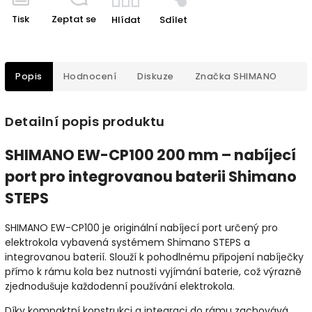
Tisk
Zeptat se
Hlídat
Sdílet
Popis
Hodnocení
Diskuze
Značka
SHIMANO
Detailní popis produktu
SHIMANO EW-CP100 200 mm – nabíjecí
port pro integrovanou baterii Shimano
STEPS
SHIMANO EW-CP100 je originální nabíjecí port určený pro
elektrokola vybavená systémem Shimano STEPS a
integrovanou baterií. Slouží k pohodlnému připojení nabíječky
přímo k rámu kola bez nutnosti vyjímání baterie, což výrazně
zjednodušuje každodenní používání elektrokola.
Díky kompaktní konstrukci a integraci do rámu zachovává