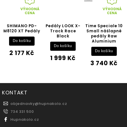
VÝHODNÁ
VÝHODNÁ
CENA
CENA
MANO PD-
Pedály LOOK X-
Time Speciale 10
Time S
0 XT Pedály
Track Race
Small nášlapné
Large
Black
pedály Raw
pedá
Aluminium
o košíku
Do košíku
Do 
 177 Kč
Do košíku
1 999 Kč
3 7
3 740 Kč
KONTAKT
objednavky
@
hupnakolo.cz
734 331 500
Hupnakolo.cz