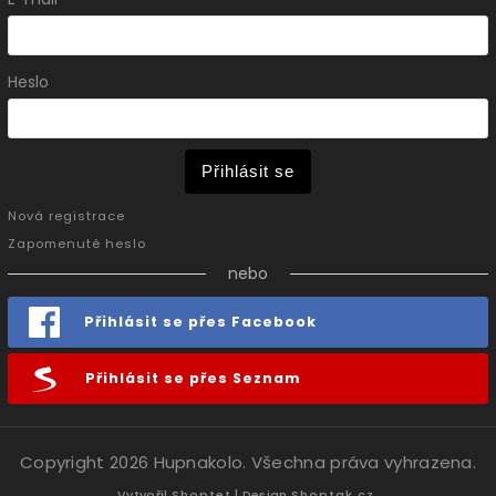
Heslo
Přihlásit se
Nová registrace
Zapomenuté heslo
nebo
Přihlásit se přes Facebook
Přihlásit se přes Seznam
Copyright 2026
Hupnakolo
. Všechna práva vyhrazena.
Vytvořil
Shoptet
| Design
Shoptak.cz.