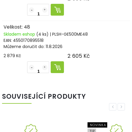
Velikost: 48
Skladem eshop
(4 ks)
| PLSH-GE500ME48
EAN:
4550170895518
Můžeme doručit do:
11.8.2026
2 605 Kč
2 879 Kč
SOUVISEJÍCÍ PRODUKTY
Previous
Next
NOVINKA
NOVINK
TIP
TIP