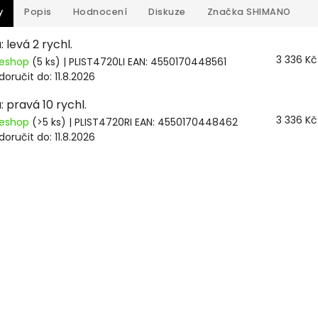
y
Popis
Hodnocení
Diskuze
Značka
SHIMANO
 levá 2 rychl.
3 336 Kč
 eshop
(5 ks)
| PLIST4720LI
EAN:
4550170448561
oručit do:
11.8.2026
: pravá 10 rychl.
3 336 Kč
 eshop
(>5 ks)
| PLIST4720RI
EAN:
4550170448462
oručit do:
11.8.2026