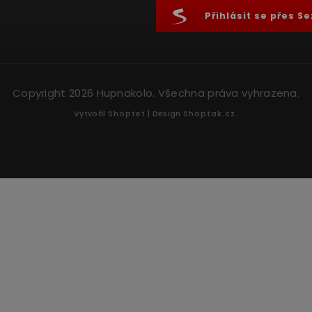
Přihlásit se přes 
Copyright 2026
Hupnakolo
. Všechna práva vyhrazena.
Vytvořil
Shoptet
| Design
Shoptak.cz.