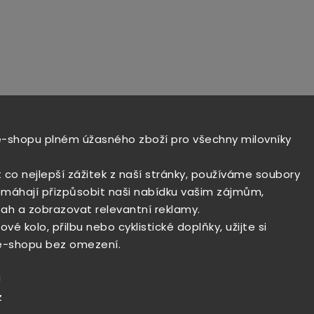
e-shopu plném úžasného zboží pro všechny milovníky
t co nejlepší zážitek z naší stránky, používáme soubory
máhají přizpůsobit naši nabídku vašim zájmům,
ah a zobrazovat relevantní reklamy.
vé kolo, přilbu nebo cyklistické doplňky, užijte si
e-shopu bez omezení.
!
z