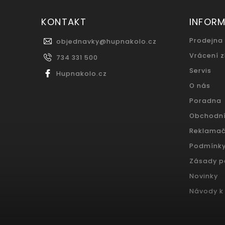
KONTAKT
INFOR
Prodejna
objednavky
@
hupnakolo.cz
Vrácení 
734 331 500
Servis
Hupnakolo.cz
O nás
Poradna
Obchodn
Reklamač
Podmínky
Zásady p
Novinky
Návody k 