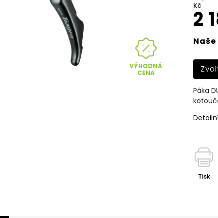
Kč
2 
Naše 
VÝHODNÁ
Zvol
CENA
Páka D
kotouč
Detailn
Tisk