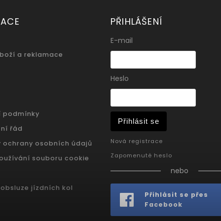
MACE
PŘIHLÁŠENÍ
E-mail
zboží a reklamace
Heslo
í podmínky
Přihlásit se
ní řád
Nová registrace
 ochrany osobních údajů
Zapomenuté heslo
oužívání souboru cookie
nebo
obsluze jízdních kol
Přihlásit se přes
Facebook