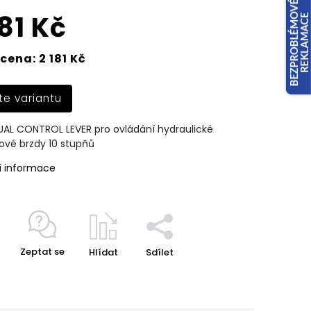
181 Kč
cena: 2 181 Kč
te variantu
UAL CONTROL LEVER pro ovládání hydraulické
ové brzdy 10 stupňů
í informace
Zeptat se
Hlídat
Sdílet