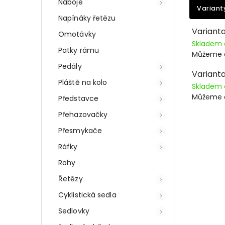
Náboje
Variant
Napínáky řetězu
Varianta:
Omotávky
Skladem
Patky rámu
Můžeme d
Pedály
Varianta
Pláště na kolo
Skladem
Můžeme d
Představce
Přehazovačky
Přesmykače
Ráfky
Rohy
Řetězy
Cyklistická sedla
Sedlovky