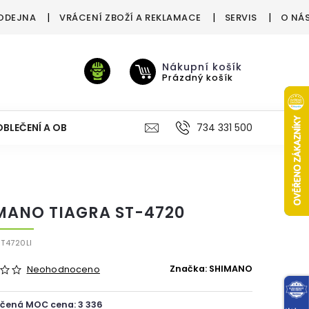
ODEJNA
VRÁCENÍ ZBOŽÍ A REKLAMACE
SERVIS
O NÁ
Nákupní košík
Prázdný košík
OBLEČENÍ A OBUV
VÝŽIVA
VÝPRODEJ %
734 331 500
TREN
MANO TIAGRA ST-4720
ST4720LI
Značka:
SHIMANO
Neohodnoceno
čená MOC cena: 3 336