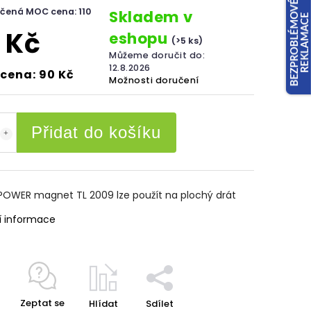
čená MOC cena: 110
Skladem v
 Kč
eshopu
(>5 ks)
Můžeme doručit do:
12.8.2026
cena: 90 Kč
Možnosti doručení
Přidat do košíku
POWER magnet TL 2009 lze použít na plochý drát
í informace
Zeptat se
Hlídat
Sdílet