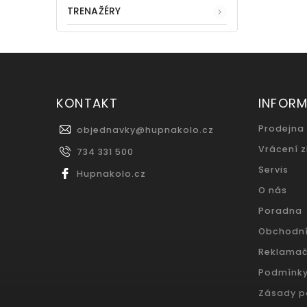
TRENAŽÉRY
KONTAKT
INFOR
Prodejna
objednavky
@
hupnakolo.cz
Vrácení 
734 331 500
Servis
Hupnakolo.cz
O nás
Poradna
Obchodn
Reklamač
Podmínky
Zásady p