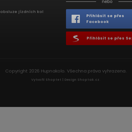
nebo
obsluze jízdních kol
Přihlásit se přes
Facebook
Přihlásit se přes 
Copyright 2026
Hupnakolo
. Všechna práva vyhrazena.
Vytvořil
Shoptet
| Design
Shoptak.cz.