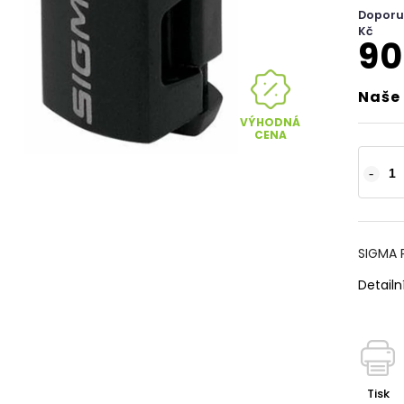
Doporu
Kč
90
Naše 
VÝHODNÁ
CENA
SIGMA 
Detailn
Tisk