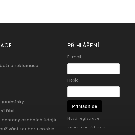
MACE
PŘIHLÁŠENÍ
E-mail
zboží a reklamace
Heslo
í podmínky
Přihlásit se
ní řád
Nová registrace
 ochrany osobních údajů
Zapomenuté heslo
oužívání souboru cookie