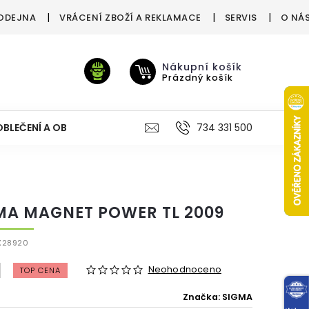
ODEJNA
VRÁCENÍ ZBOŽÍ A REKLAMACE
SERVIS
O NÁ
Nákupní košík
Prázdný košík
OBLEČENÍ A OBUV
VÝŽIVA
VÝPRODEJ %
734 331 500
TREN
MA MAGNET POWER TL 2009
X28920
Neohodnoceno
TOP CENA
Značka:
SIGMA