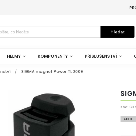
PR
Hledat
HELMY
KOMPONENTY
PŘÍSLUŠENSTVÍ
enství
/
SIGMA magnet Power TL 2009
SIG
Kód:
CK
AKCE