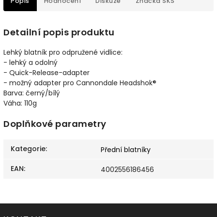
Popis
Hodnocení
Diskuze
Značka
SKS
Detailní popis produktu
Lehký blatník pro odpružené vidlice:
- lehký a odolný
- Quick-Release-adapter
- možný adapter pro Cannondale Headshok®
Barva: černý/bílý
Váha: 110g
Doplňkové parametry
Kategorie
:
Přední blatníky
EAN
:
4002556186456