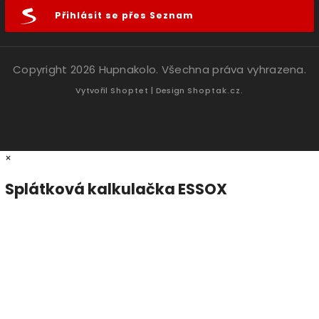
Přihlásit se přes Seznam
Copyright 2026
Hupnakolo
. Všechna práva vyhrazena.
Vytvořil
Shoptet
| Design
Shoptak.cz.
×
Splátková kalkulačka ESSOX