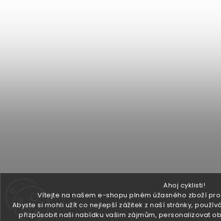
Ahoj cyklisti!
Vítejte na našem e-shopu plném úžasného zboží pro v
Abyste si mohli užít co nejlepší zážitek z naší stránky, pou
přizpůsobit naši nabídku vašim zájmům, personalizovat ob