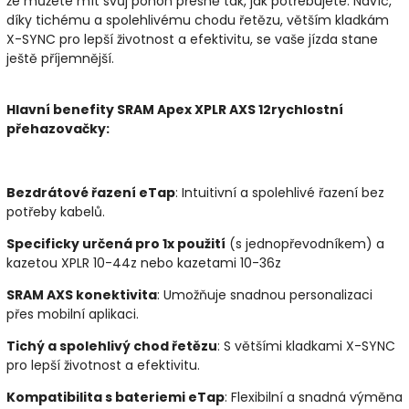
že můžete mít svůj pohon přesně tak, jak potřebujete. Navíc,
díky tichému a spolehlivému chodu řetězu, větším kladkám
X-SYNC pro lepší životnost a efektivitu, se vaše jízda stane
ještě příjemnější.
Hlavní benefity SRAM Apex XPLR AXS 12rychlostní
přehazovačky:
Bezdrátové řazení eTap
: Intuitivní a spolehlivé řazení bez
potřeby kabelů.
Specificky určená pro 1x použití
(s jednopřevodníkem) a
kazetou XPLR 10-44z nebo kazetami 10-36z
SRAM AXS konektivita
: Umožňuje snadnou personalizaci
přes mobilní aplikaci.
Tichý a spolehlivý chod řetězu
: S většími kladkami X-SYNC
pro lepší životnost a efektivitu.
Kompatibilita s bateriemi eTap
: Flexibilní a snadná výměna