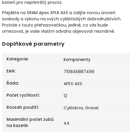
baterií pro nepřetržitý provoz.
Přejděte na SRAM Apex XPLR AXS a zažijte novou úroveň
svobody a výkonu na svých cyklistických dobrodružstvích.
Protože s touto přehazovačkou, jediné, co vás bude
omezovat, je vaše vlastní odvaha objevovat neznámé.
Doplňkové parametry
Kategorie
:
Komponenty
EAN
:
710845887499
Řada
:
APEX AXS
Počet rychlostí
:
12
Rozsah použití
:
Cyklokros, Gravel
Maximální počet zubů
44
na kazetě
: