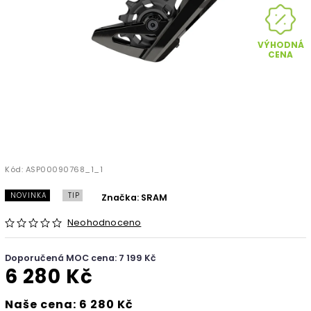
VÝHODNÁ
CENA
Kód:
ASP00090768_1_1
NOVINKA
TIP
Značka:
SRAM
Neohodnoceno
Doporučená MOC cena: 7 199 Kč
6 280 Kč
Naše cena: 6 280 Kč