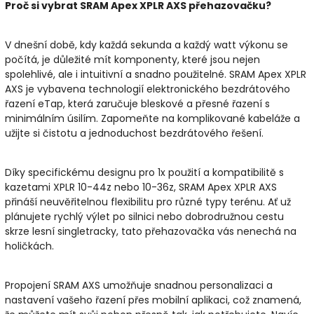
Proč si vybrat SRAM Apex XPLR AXS přehazovačku?
V dnešní době, kdy každá sekunda a každý watt výkonu se
počítá, je důležité mít komponenty, které jsou nejen
spolehlivé, ale i intuitivní a snadno použitelné. SRAM Apex XPLR
AXS je vybavena technologií elektronického bezdrátového
řazení eTap, která zaručuje bleskové a přesné řazení s
minimálním úsilím. Zapomeňte na komplikované kabeláže a
užijte si čistotu a jednoduchost bezdrátového řešení.
Díky specifickému designu pro 1x použití a kompatibilitě s
kazetami XPLR 10-44z nebo 10-36z, SRAM Apex XPLR AXS
přináší neuvěřitelnou flexibilitu pro různé typy terénu. Ať už
plánujete rychlý výlet po silnici nebo dobrodružnou cestu
skrze lesní singletracky, tato přehazovačka vás nenechá na
holičkách.
Propojení SRAM AXS umožňuje snadnou personalizaci a
nastavení vašeho řazení přes mobilní aplikaci, což znamená,