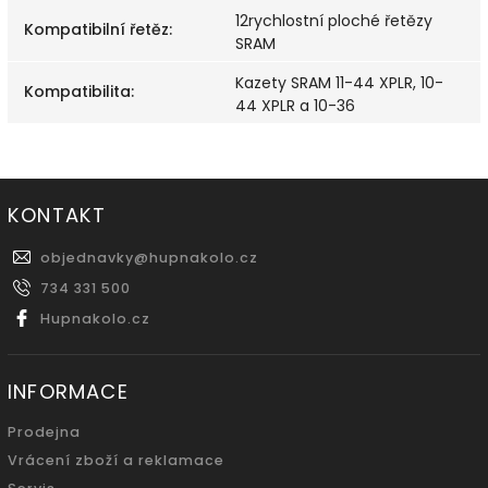
12rychlostní ploché řetězy
Kompatibilní řetěz
:
SRAM
Kazety SRAM 11-44 XPLR, 10-
Kompatibilita
:
44 XPLR a 10-36
KONTAKT
objednavky
@
hupnakolo.cz
734 331 500
Hupnakolo.cz
INFORMACE
Prodejna
Vrácení zboží a reklamace