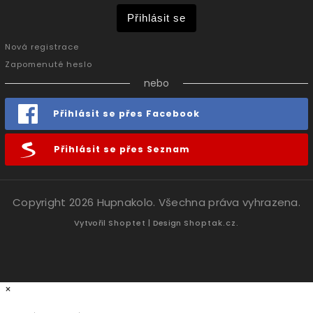
Přihlásit se
Nová registrace
Zapomenuté heslo
nebo
Přihlásit se přes Facebook
Přihlásit se přes Seznam
Copyright 2026
Hupnakolo
. Všechna práva vyhrazena.
Vytvořil
Shoptet
| Design
Shoptak.cz.
×