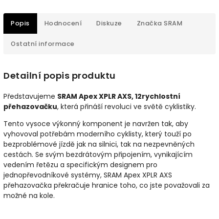
Popis
Hodnocení
Diskuze
Značka
SRAM
Ostatní informace
Detailní popis produktu
Představujeme
SRAM Apex XPLR AXS, 12rychlostní
přehazovačku
, která přináší revoluci ve světě cyklistiky.
Tento vysoce výkonný komponent je navržen tak, aby
vyhovoval potřebám moderního cyklisty, který touží po
bezproblémové jízdě jak na silnici, tak na nezpevněných
cestách. Se svým bezdrátovým připojením, vynikajícím
vedením řetězu a specifickým designem pro
jednopřevodníkové systémy, SRAM Apex XPLR AXS
přehazovačka překračuje hranice toho, co jste považovali za
možné na kole.