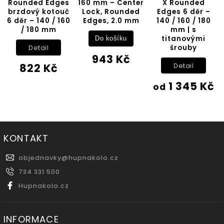
Rounded Edges
160 mm – Center
X Rounded
brzdový kotouč
Lock, Rounded
Edges 6 děr –
6 děr – 140 / 160
Edges, 2.0 mm
140 / 160 / 180
/ 180 mm
mm | s
titanovými
Do košíku
šrouby
Detail
943 Kč
822 Kč
Detail
1 345 Kč
od
KONTAKT
objednavky
@
hupnakolo.cz
734 331 500
Hupnakolo.cz
INFORMACE