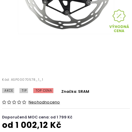
VÝHODNÁ
CENA
Kód:
ASP00070578_1_1
AKCE
TIP
TOP CENA
Značka:
SRAM
Neohodnoceno
Doporučená MOC cena: od 1 799 Kč
od
1 002,12 Kč