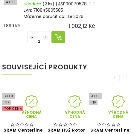
AKCE
skladem
(2 ks)
| ASP00070578_1_1
EAN:
710845805585
Můžeme doručit do:
11.8.2026
1 002,12 Kč
1 899 Kč
SOUVISEJÍCÍ PRODUKTY
Previous
Next
AKCE
AKCE
TIP
TIP
TOP CENA
VÝHODNÁ
VÝHODNÁ
VÝHODNÁ
CENA
CENA
CENA
SRAM Centerline
SRAM HS2 Rotor
SRAM Centerline