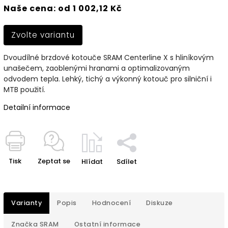
Naše cena: od 1 002,12 Kč
Zvolte variantu
Dvoudílné brzdové kotouče SRAM Centerline X s hliníkovým
unašečem, zaoblenými hranami a optimalizovaným
odvodem tepla. Lehký, tichý a výkonný kotouč pro silniční i
MTB použití.
Detailní informace
Tisk
Zeptat se
Hlídat
Sdílet
Varianty
Popis
Hodnocení
Diskuze
Značka
SRAM
Ostatní informace