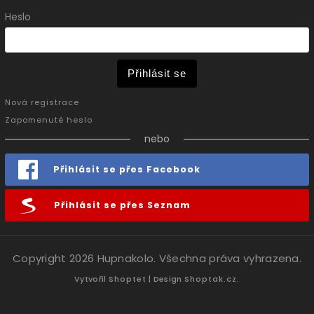
Heslo
Přihlásit se
Nová registrace
Zapomenuté heslo
nebo
Přihlásit se přes Facebook
Přihlásit se přes Seznam
Copyright 2026
Hupnakolo
. Všechna práva vyhrazena.
Vytvořil
Shoptet
| Design
Shoptak.cz.